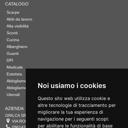
CATALOGO
Scarpe
Abiti da lavoro
Alta visibilità
Sconti
Cucina
Alberghiero
Guanti
DPI
Medicale
Estetista
Abbigliamento Sportivo
Noi usiamo i cookies
Abbigliamento Bambino
Utensili
Questo sito web utilizza cookie e
altre tecnologie di tracciamento per
AZIENDA
migliorare la tua esperienza di
GRILCA SRL
navigazione per i seguenti scopi:
VIA ROMA 180 88054
SERSALE
,
CZ
per abilitare le funzionalità di base
0961432177