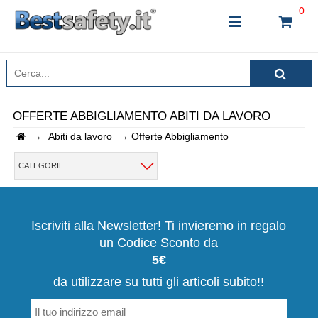
0
OFFERTE ABBIGLIAMENTO ABITI DA LAVORO
→
Abiti da lavoro
→
Offerte Abbigliamento
INSERISCI IL NOME DEL PRODOTTO CHE STAI
CERCANDO
CATEGORIE
CHIUDI RICERCA
Iscriviti alla Newsletter! Ti invieremo in regalo
un Codice Sconto da
5€
da utilizzare su tutti gli articoli subito!!