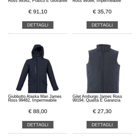
Ross 99342, Pratico E Giovanile
Ross 99366, Impermeabile
€
91,10
€
35,70
DETTAGLI
DETTAGLI
Giubbotto Alaska Man James
Gilet Amburgo James Ross
Ross 99482, Impermeabile
99194, Qualità E Garanzia
€
88,00
€
27,30
DETTAGLI
DETTAGLI