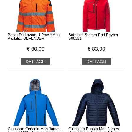
Parka Da Lavoro U-Power Alta
Softshell Stream Pad Payper
Visibilità DEFENDER
S00331
€
80,90
€
83,90
DETTAGLI
DETTAGLI
Giubbotto Cervinia Man James
Giubbotto Russia Man James