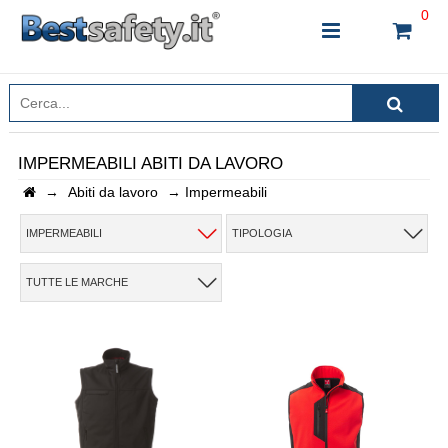
0
IMPERMEABILI ABITI DA LAVORO
→
Abiti da lavoro
→
Impermeabili
INSERISCI IL NOME DEL PRODOTTO CHE STAI
CERCANDO
IMPERMEABILI
TIPOLOGIA
TUTTE LE MARCHE
CHIUDI RICERCA