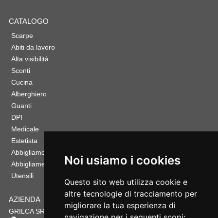
CATALOGO
Scarpe
Abiti da lavoro
Alta visibilità
Sconti
Cucina
Alberghiero
Guanti
DPI
Medicale
Estetista
Abbigliamento Sportivo
Noi usiamo i cookies
Abbigliamento Bambino
Utensili
Questo sito web utilizza cookie e
altre tecnologie di tracciamento per
AZIENDA
migliorare la tua esperienza di
GRILCA SRL
navigazione per i seguenti scopi: