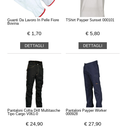
Protection, addirittura la Timberland serie Pro. Tutte scelte
tra i leader del mercato dell'antifortunistica e degli abiti da
lavoro con prodotti al massimo della affidabilità e qualità. Se
poi vi dovesse servire un consiglio su quale prodotto è più
Guanti Da Lavoro In Pelle Fiore
TShirt Payper Sunset 000101
adatto al vostro lavoro, chiamateci in negozio.
Bovina
€
1,70
€
5,80
DETTAGLI
DETTAGLI
Pantaloni Cofra Drill Multitasche
Pantaloni Payper Worker
Tipo Cargo V061-0
000928
€
24,90
€
27,90