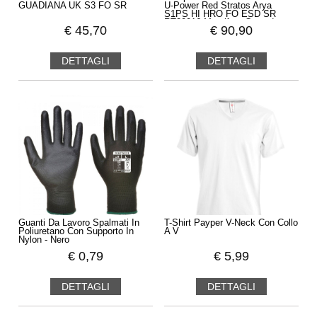
GUADIANA UK S3 FO SR
U-Power Red Stratos Arya
S1PS HI HRO FO ESD SR
RT20016 Metalfree Comode
€
45,70
€
90,90
DETTAGLI
DETTAGLI
Guanti Da Lavoro Spalmati In
T-Shirt Payper V-Neck Con Collo
Poliuretano Con Supporto In
A V
Nylon - Nero
€
0,79
€
5,99
DETTAGLI
DETTAGLI