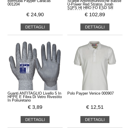
Bermuda Payper Caracas
Scarpe Antinfortunistiche Basse
001204
U-Power Red Stratos Jorah
S1PS HI HRO FO ESD SR
RT20066 Metalfree Comode
€
24,90
€
102,89
DETTAGLI
DETTAGLI
Guanti ANTITAGLIO Livello 5 In
Polo Payper Venice 000907
HPPE E Fibra Di Vetro Rivestito
In Poliuretano
€
3,89
€
12,51
DETTAGLI
DETTAGLI