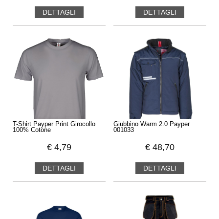
DETTAGLI
DETTAGLI
Aspetta un attimo...
Ti regaliamo
subito il 5 € di sconto
BEST5BEST
Valido solo per pochi minuti, spesa minima di 59 €!!
Applica lo sconto e continua
No grazie, continuo senza sconto
T-Shirt Payper Print Girocollo
Giubbino Warm 2.0 Payper
100% Cotone
001033
€
4,79
€
48,70
DETTAGLI
DETTAGLI