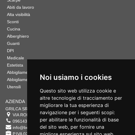
Scarpe
Abiti da lavoro
Alta visibilità
Sconti
Cucina
Alberghiero
Guanti
DPI
Medicale
Estetista
Abbigliamento Sportivo
Noi usiamo i cookies
Abbigliamento Bambino
Utensili
Questo sito web utilizza cookie e
altre tecnologie di tracciamento per
AZIENDA
migliorare la tua esperienza di
GRILCA SRL
navigazione per i seguenti scopi:
VIA ROMA 180 88054
SERSALE
,
CZ
per abilitare le funzionalità di base
0961432177
del sito web
,
per fornire una
info@bestsafety.it
migliore esperienza sul sito web
,
P.IVA 02342180797