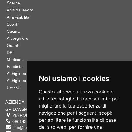
Scarpe
Abiti da lavoro
Alta visibilità
Sconti
Cucina
Alberghiero
Guanti
DPI
Medicale
Estetista
Abbigliamento Sportivo
Noi usiamo i cookies
Abbigliamento Bambino
Utensili
Questo sito web utilizza cookie e
altre tecnologie di tracciamento per
AZIENDA
migliorare la tua esperienza di
GRILCA SRL
navigazione per i seguenti scopi:
VIA ROMA 180 88054
SERSALE
,
CZ
per abilitare le funzionalità di base
0961432177
del sito web
,
per fornire una
info@bestsafety.it