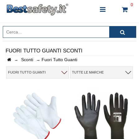
0
FUORI TUTTO GUANTI SCONTI
→
Sconti
→
Fuori Tutto Guanti
INSERISCI IL NOME DEL PRODOTTO CHE STAI
CERCANDO
FUORI TUTTO GUANTI
TUTTE LE MARCHE
CHIUDI RICERCA