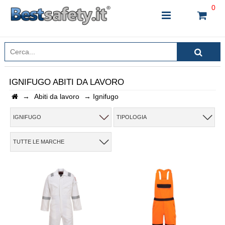
0
IGNIFUGO ABITI DA LAVORO
→
Abiti da lavoro
→
Ignifugo
INSERISCI IL NOME DEL PRODOTTO CHE STAI
CERCANDO
IGNIFUGO
TIPOLOGIA
TUTTE LE MARCHE
CHIUDI RICERCA