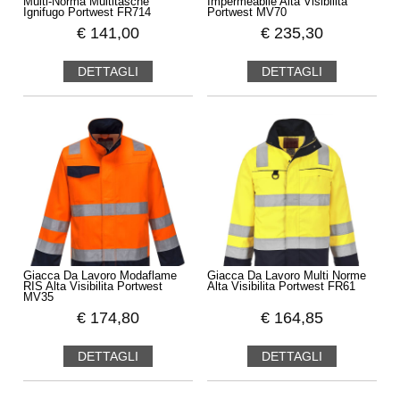
Multi-Norma Multitasche
Impermeabile Alta Visibilita
Ignifugo Portwest FR714
Portwest MV70
€
141,00
€
235,30
DETTAGLI
DETTAGLI
Giacca Da Lavoro Modaflame
Giacca Da Lavoro Multi Norme
RIS Alta Visibilita Portwest
Alta Visibilita Portwest FR61
MV35
€
174,80
€
164,85
DETTAGLI
DETTAGLI