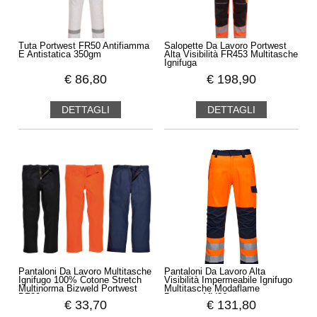
Tuta Portwest FR50 Antifiamma
Salopette Da Lavoro Portwest
E Antistatica 350gm
Alta Visibilità FR453 Multitasche
Ignifuga
€
86,80
€
198,90
DETTAGLI
DETTAGLI
Pantaloni Da Lavoro Multitasche
Pantaloni Da Lavoro Alta
Ignifugo 100% Cotone Stretch
Visibilità Impermeabile Ignifugo
Multinorma Bizweld Portwest
Multitasche Modaflame
BZ30
Portwest MV36
€
33,70
€
131,80