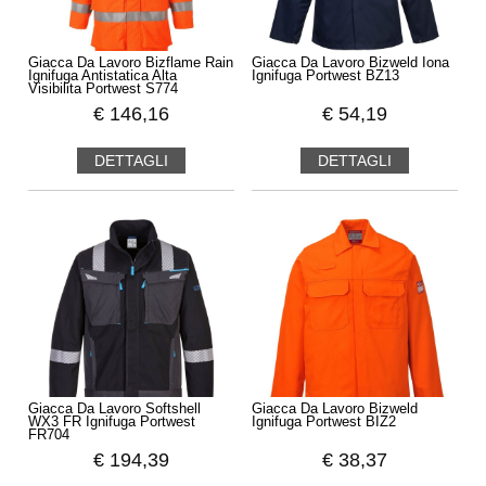
Giacca Da Lavoro Bizflame Rain
Giacca Da Lavoro Bizweld Iona
Ignifuga Antistatica Alta
Ignifuga Portwest BZ13
Visibilita Portwest S774
€
146,16
€
54,19
DETTAGLI
DETTAGLI
Giacca Da Lavoro Softshell
Giacca Da Lavoro Bizweld
WX3 FR Ignifuga Portwest
Ignifuga Portwest BIZ2
FR704
€
194,39
€
38,37