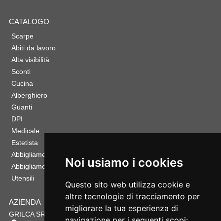
CATALOGO
Scarpe
Abiti da lavoro
Alta visibilità
Sconti
Cucina
Alberghiero
Guanti
DPI
Medicale
Estetista
Abbigliamento Sportivo
Noi usiamo i cookies
Abbigliamento Bambino
Utensili
Questo sito web utilizza cookie e
altre tecnologie di tracciamento per
AZIENDA
migliorare la tua esperienza di
GRILCA SRL
navigazione per i seguenti scopi: