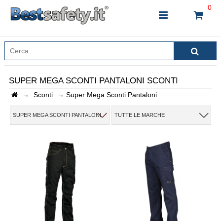
0
SUPER MEGA SCONTI PANTALONI SCONTI
→
Sconti
→
Super Mega Sconti Pantaloni
INSERISCI IL NOME DEL PRODOTTO CHE STAI
CERCANDO
SUPER MEGA SCONTI PANTALONI
TUTTE LE MARCHE
CHIUDI RICERCA