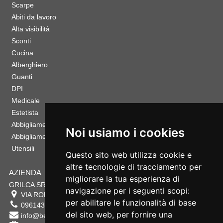
Scarpe
Abiti da lavoro
Alta visibilità
Sconti
Cucina
Alberghiero
Guanti
DPI
Medicale
Estetista
Abbigliamento Sportivo
Noi usiamo i cookies
Abbigliamento Bambino
Utensili
Questo sito web utilizza cookie e
altre tecnologie di tracciamento per
AZIENDA
migliorare la tua esperienza di
GRILCA SRL
navigazione per i seguenti scopi:
VIA ROMA 180 88054
SERSALE
,
CZ
per abilitare le funzionalità di base
0961432177
del sito web
,
per fornire una
info@bestsafety.it