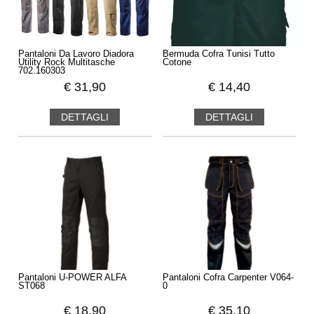
Pantaloni Da Lavoro Diadora
Bermuda Cofra Tunisi Tutto
Utility Rock Multitasche
Cotone
702.160303
€
31,90
€
14,40
DETTAGLI
DETTAGLI
Pantaloni U-POWER ALFA
Pantaloni Cofra Carpenter V064-
ST068
0
€
18,90
€
35,10