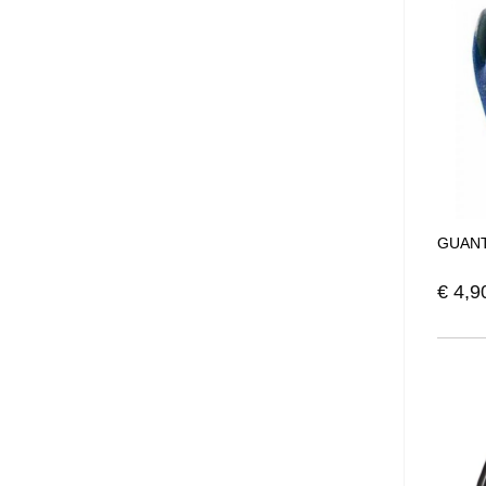
GUANT
€
4,9