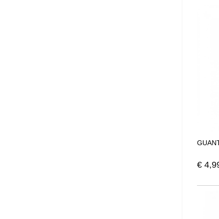
GUANT
€
4,9