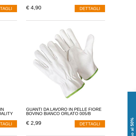
€
4,90
TAGLI
DETTAGLI
IN
GUANTI DA LAVORO IN PELLE FIORE
UALITY
BOVINO BIANCO ORLATO 005/B
€
2,99
TAGLI
DETTAGLI