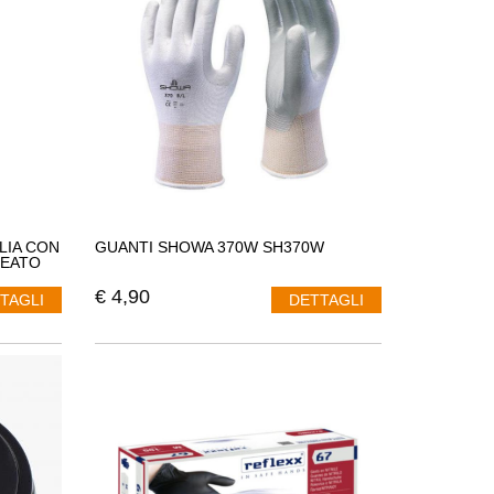
GLIA CON
GUANTI SHOWA 370W SH370W
REATO
€
4,90
TAGLI
DETTAGLI