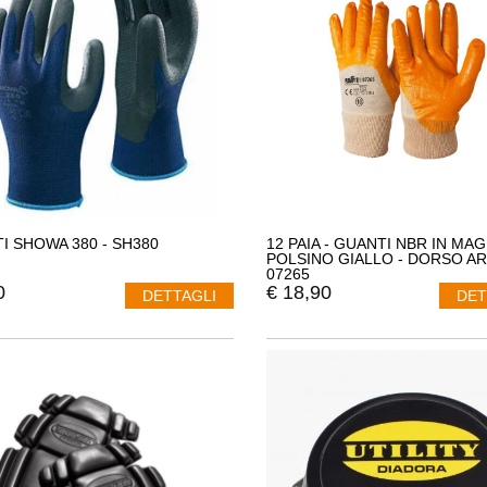
I SHOWA 380 - SH380
12 PAIA - GUANTI NBR IN MA
POLSINO GIALLO - DORSO A
07265
0
€
18,90
DETTAGLI
DET