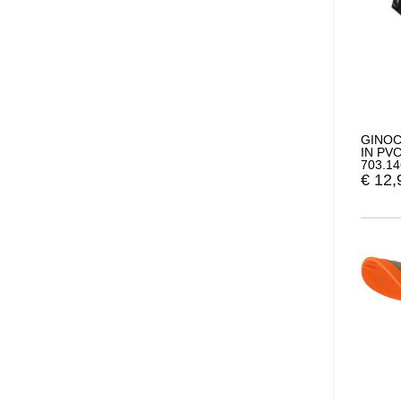
GINOC
IN PV
703.1
€
12,