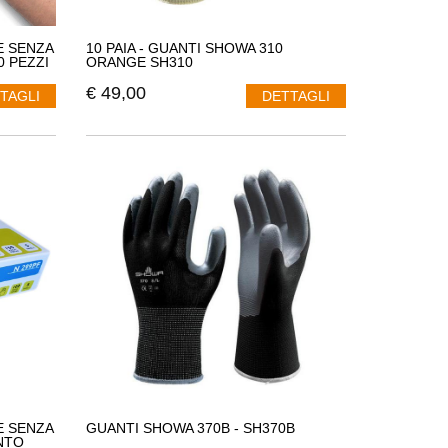
E SENZA
10 PAIA - GUANTI SHOWA 310
 PEZZI
ORANGE SH310
€
49,00
TAGLI
DETTAGLI
E SENZA
GUANTI SHOWA 370B - SH370B
NTO