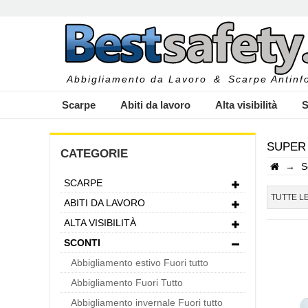
Abbigliamento da Lavoro
&
Scarpe Antinfo
Scarpe
Abiti da lavoro
Alta visibilità
S
SUPER 
CATEGORIE
→
S
SCARPE
I
TUTTE L
ABITI DA LAVORO
ALTA VISIBILITÀ
SCONTI
Abbigliamento estivo Fuori tutto
Abbigliamento Fuori Tutto
Abbigliamento invernale Fuori tutto