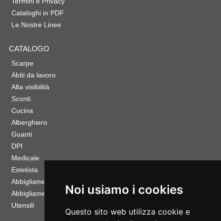
Termini e Privacy
Cataloghi in PDF
Le Nostre Linee
CATALOGO
Scarpe
Abiti da lavoro
Alta visibilità
Sconti
Cucina
Alberghiero
Guanti
DPI
Medicale
Estetista
Abbigliamento Sportivo
Noi usiamo i cookies
Abbigliamento Bambino
Utensili
Questo sito web utilizza cookie e