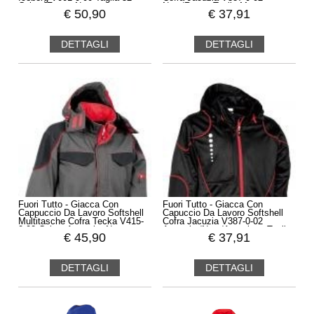
Colore Fango Nero
Nero/rosso Taglia M
€
50,90
€
37,91
DETTAGLI
DETTAGLI
Fuori Tutto - Giacca Con
Fuori Tutto - Giacca Con
Cappuccio Da Lavoro Softshell
Capuccio Da Lavoro Softshell
Multitasche Cofra Tecka V415-
Cofra Jacuzia V387-0-02
0-02 Colore Antracite Nero
Antracite/nero/arancione Taglia
€
45,90
€
37,91
Rosso Taglia 48
M
DETTAGLI
DETTAGLI