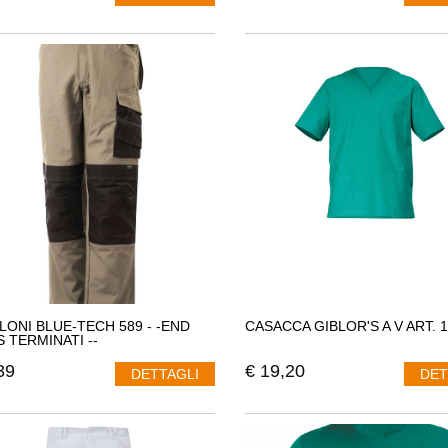
LONI BLUE-TECH 589 - -END
CASACCA GIBLOR'S A V ART. 
S TERMINATI --
39
€
19,20
DETTAGLI
DET