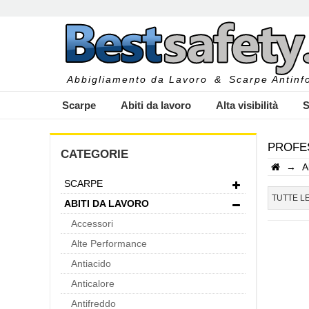
Abbigliamento da Lavoro
&
Scarpe Antinfo
Scarpe
Abiti da lavoro
Alta visibilità
S
PROFES
CATEGORIE
→
A
SCARPE
I
TUTTE L
ABITI DA LAVORO
Accessori
Alte Performance
Antiacido
Anticalore
Antifreddo