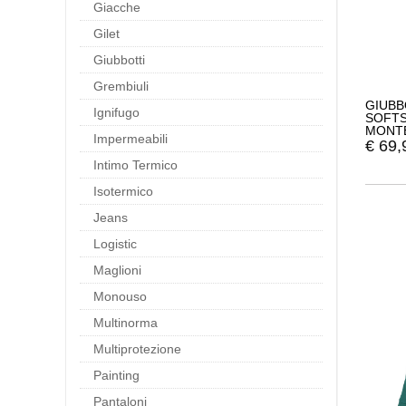
Giacche
Gilet
Giubbotti
Grembiuli
GIUBB
Ignifugo
SOFTS
MONTE
Impermeabili
€
69,
Intimo Termico
Isotermico
Jeans
Logistic
Maglioni
Monouso
Multinorma
Multiprotezione
Painting
Pantaloni