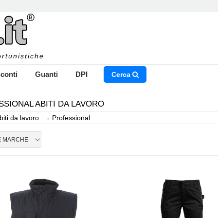
rtunistiche
conti
Guanti
DPI
Cerca
SIONAL ABITI DA LAVORO
biti da lavoro
→
Professional
NSERISCI IL NOME DEL PRODOTTO CHE STAI CERCAN
E MARCHE
CHIUDI RICERCA