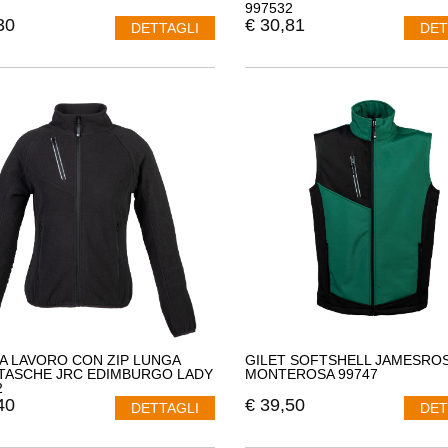
997532
30
€
30,81
DETTAGLI
DET
DA LAVORO CON ZIP LUNGA
GILET SOFTSHELL JAMESRO
TASCHE JRC EDIMBURGO LADY
MONTEROSA 99747
2
40
€
39,50
DETTAGLI
DET