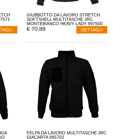
ETCH
GIUBBOTTO DA LAVORO STRETCH
7571
SOFTSHELL MULTITASCHE JRC
MONTEBIANCO HEAVY LADY 997500
€
70,89
TAGLI
DETTAGLI
NGA
FELPA DA LAVORO MULTITASCHE JRC
GO
GIACARTA 995702