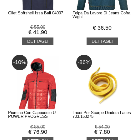
Gilet Softshell Issa Bali 04007
Felpa Da Lavoro Di Jeans Cofra
Wight
€
55,00
€
36,50
€
41,90
DETTAGLI
DETTAGLI
-10%
-86%
Piumino Con Cappuccio U-
Lacci Per Scarpe Diadora Laces
POWER PROGRESS
703.153275
€
85,00
€
54,00
€
76,90
€
7,80