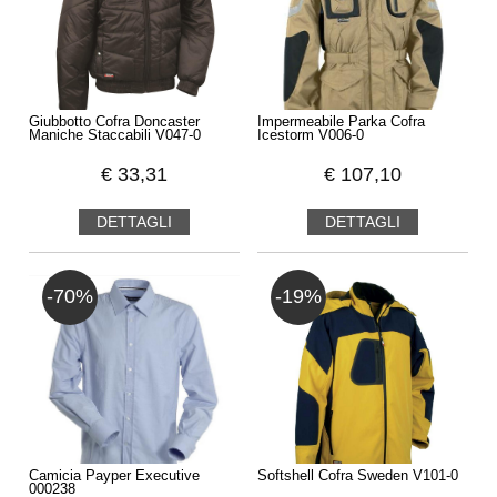
Giubbotto Cofra Doncaster
Impermeabile Parka Cofra
Maniche Staccabili V047-0
Icestorm V006-0
€
33,31
€
107,10
DETTAGLI
DETTAGLI
-70%
-19%
Camicia Payper Executive
Softshell Cofra Sweden V101-0
000238