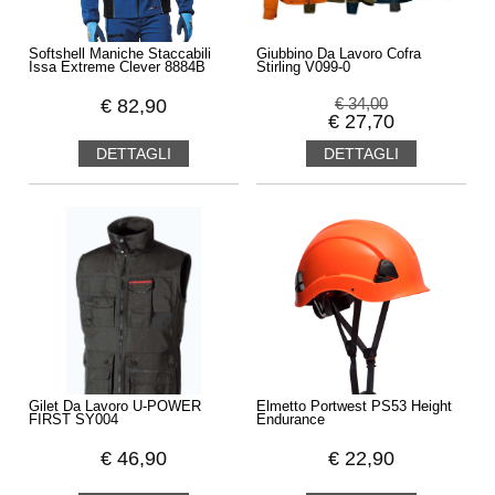
Softshell Maniche Staccabili
Giubbino Da Lavoro Cofra
Issa Extreme Clever 8884B
Stirling V099-0
€
82,90
€
34,00
€
27,70
DETTAGLI
DETTAGLI
Gilet Da Lavoro U-POWER
Elmetto Portwest PS53 Height
FIRST SY004
Endurance
€
46,90
€
22,90