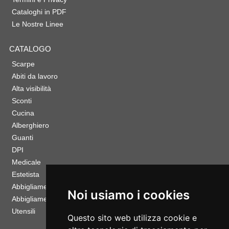
Cataloghi in PDF
Le Nostre Linee
CATALOGO
Scarpe
Abiti da lavoro
Alta visibilità
Sconti
Cucina
Alberghiero
Guanti
DPI
Medicale
Estetista
Abbigliamento Sportivo
Noi usiamo i cookies
Abbigliamento Bambino
Utensili
Questo sito web utilizza cookie e