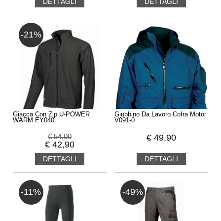
DETTAGLI
DETTAGLI
-21%
Giacca Con Zip U-POWER
Giubbino Da Lavoro Cofra Motor
WARM EY040
V091-0
€
54,00
€
49,90
€
42,90
DETTAGLI
DETTAGLI
-11%
-49%