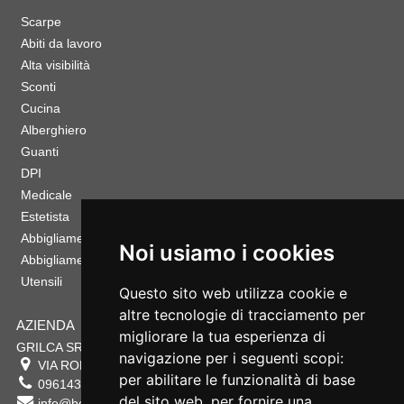
Scarpe
Abiti da lavoro
Alta visibilità
Sconti
Cucina
Alberghiero
Guanti
DPI
Medicale
Estetista
Abbigliamento Sportivo
Noi usiamo i cookies
Abbigliamento Bambino
Utensili
Questo sito web utilizza cookie e
altre tecnologie di tracciamento per
AZIENDA
migliorare la tua esperienza di
GRILCA SRL
navigazione per i seguenti scopi:
VIA ROMA 180 88054
SERSALE
,
CZ
per abilitare le funzionalità di base
0961432177
del sito web
,
per fornire una
info@bestsafety.it