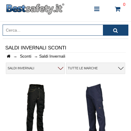
0
SALDI INVERNALI SCONTI
→
Sconti
→
Saldi Invernali
INSERISCI IL NOME DEL PRODOTTO CHE STAI
CERCANDO
SALDI INVERNALI
TUTTE LE MARCHE
CHIUDI RICERCA