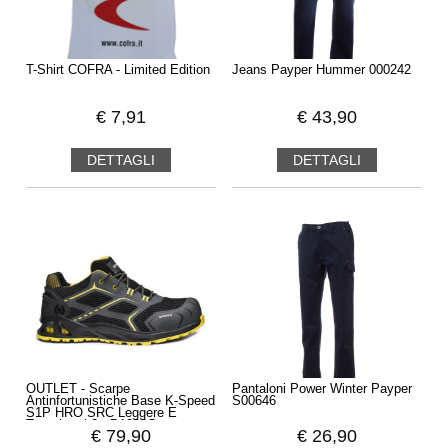
T-Shirt COFRA - Limited Edition
Jeans Payper Hummer 000242
€
7,91
€
43,90
DETTAGLI
DETTAGLI
OUTLET - Scarpe
Pantaloni Power Winter Payper
Antinfortunistiche Base K-Speed
S00646
S1P HRO SRC Leggere E
Traspiranti 2 - B1004C
€
79,90
€
26,90