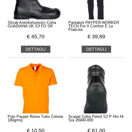
Stivali Antinfortunistici Cofra
Pantaloni PAYPER-WORKER
GUADIANA UK S3 FO SR
TECH Per Il Comfort E La
Praticità
€
45,70
€
39,89
DETTAGLI
DETTAGLI
Polo Payper Rome Tutto Cotone
Scarpe Cofra Petrol S2 P Hro Hi
180grmq
Sra 26940-000
€
10,50
€
61,00