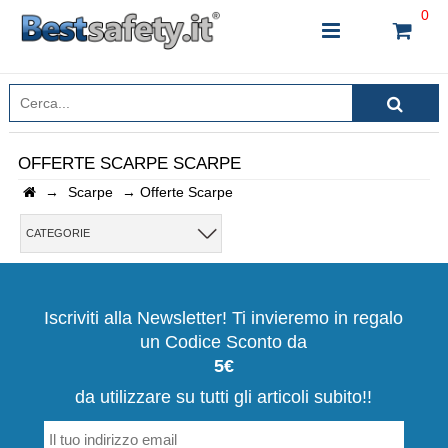
0
OFFERTE SCARPE SCARPE
→
Scarpe
→
Offerte Scarpe
INSERISCI IL NOME DEL PRODOTTO CHE STAI
CERCANDO
CATEGORIE
CHIUDI RICERCA
Iscriviti alla Newsletter! Ti invieremo in regalo
un Codice Sconto da
5€
da utilizzare su tutti gli articoli subito!!