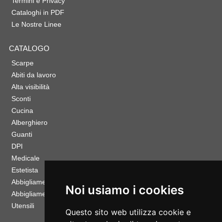
Termini e Privacy
Cataloghi in PDF
Le Nostre Linee
CATALOGO
Scarpe
Abiti da lavoro
Alta visibilità
Sconti
Cucina
Alberghiero
Guanti
DPI
Medicale
Estetista
Abbigliamento Sportivo
Noi usiamo i cookies
Abbigliamento Bambino
Utensili
Questo sito web utilizza cookie e