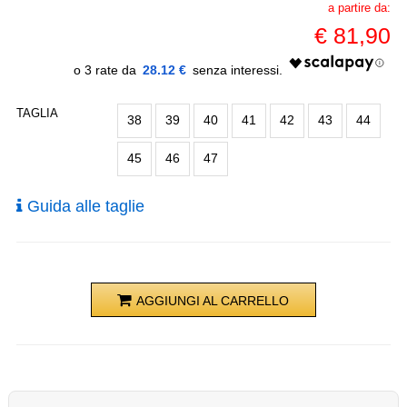
a partire da:
€
81,90
28.12 €
TAGLIA
38
39
40
41
42
43
44
45
46
47
Guida alle taglie
AGGIUNGI AL CARRELLO