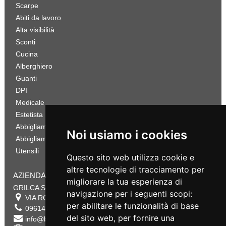
Scarpe
Abiti da lavoro
Alta visibilità
Sconti
Cucina
Alberghiero
Guanti
DPI
Medicale
Estetista
Abbigliamento Sportivo
Noi usiamo i cookies
Abbigliamento Bambino
Utensili
Questo sito web utilizza cookie e
altre tecnologie di tracciamento per
AZIENDA
migliorare la tua esperienza di
GRILCA SRL
navigazione per i seguenti scopi:
VIA ROMA 180 88054
SERSALE
,
CZ
per abilitare le funzionalità di base
0961432177
del sito web
,
per fornire una
info@bestsafety.it