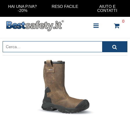
HAI UNA P.IVA?
RESO FACILE
AIUTO E
-20%
CONTATTI
0
INSERISCI IL NOME DEL PRODOTTO CHE STAI
CERCANDO
CHIUDI RICERCA