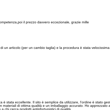
ompetenza,poi il prezzo davvero eccezionale, grazie mille
di un articolo (per un cambio taglia) e la procedura è stata velocissima 
 è stata eccellente. Il sito è semplice da utilizzare, l'ordine è stato gest
 materiali di ottima qualità e un imballaggio accurato. Ho apprezzato anch
 chi cerca prodotti antinfortunistici di qualità.