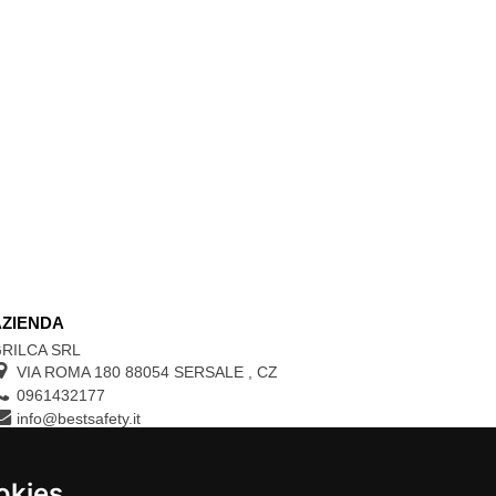
AZIENDA
RILCA SRL
VIA ROMA 180 88054
SERSALE
,
CZ
0961432177
info@bestsafety.it
P.IVA 02342180797
okies