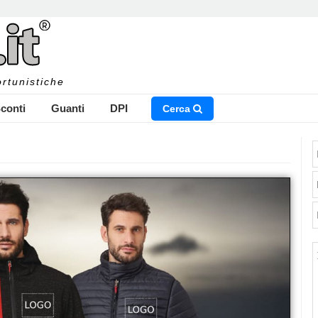
rtunistiche
conti
Guanti
DPI
Cerca
NSERISCI IL NOME DEL PRODOTTO CHE STAI CERCAN
CHIUDI RICERCA