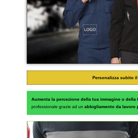
Personalizza subito i
Aumenta la percezione della tua immagine o della t
professionale grazie ad un
abbigliamento da lavoro 