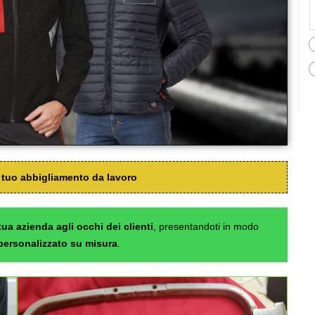
l tuo abbigliamento da lavoro
ua azienda agli occhi dei clienti
, presentandoti in modo
personalizzato su misura
.