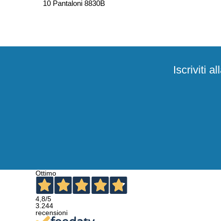
10 Pantaloni 8830B
Iscriviti 
Ottimo
4,8
/5
3.244
recensioni