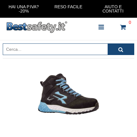
HAI UNA P.IVA?
RESO FACILE
AIUTO E
-20%
CONTATTI
0
INSERISCI IL NOME DEL PRODOTTO CHE STAI
CERCANDO
CHIUDI RICERCA