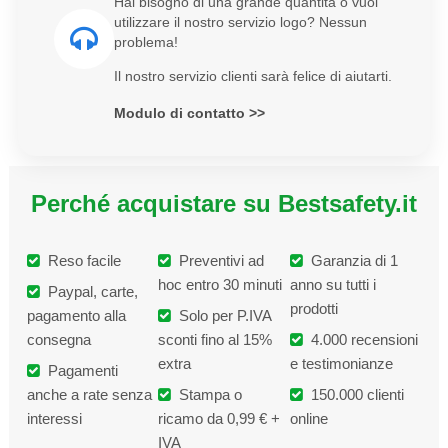
Hai bisogno di una grande quantità o vuoi
utilizzare il nostro servizio logo? Nessun
problema!
Il nostro servizio clienti sarà felice di aiutarti.
Modulo di contatto >>
Perché acquistare su Bestsafety.it
Reso facile
Preventivi ad
Garanzia di 1
hoc entro 30 minuti
anno su tutti i
Paypal, carte,
prodotti
pagamento alla
Solo per P.IVA
consegna
sconti fino al 15%
4.000 recensioni
extra
e testimonianze
Pagamenti
anche a rate senza
Stampa o
150.000 clienti
interessi
ricamo da 0,99 € +
online
IVA