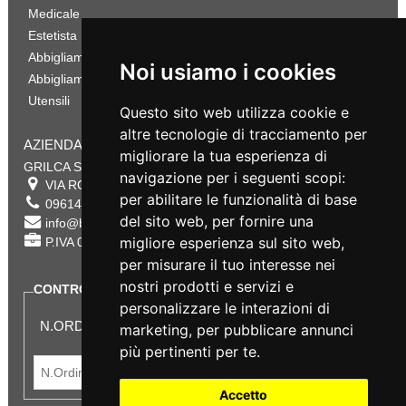
Medicale
Estetista
Abbigliamento Sportivo
Noi usiamo i cookies
Abbigliamento Bambino
Utensili
Questo sito web utilizza cookie e
altre tecnologie di tracciamento per
AZIENDA
migliorare la tua esperienza di
GRILCA SRL
navigazione per i seguenti scopi:
VIA ROMA 180 88054
SERSALE
,
CZ
per abilitare le funzionalità di base
0961432177
del sito web
,
per fornire una
info@bestsafety.it
migliore esperienza sul sito web
,
P.IVA 02342180797
per misurare il tuo interesse nei
nostri prodotti e servizi e
CONTROLLA LO STATO DEL TUO ORDINE
personalizzare le interazioni di
N.ORDINE:
marketing
,
per pubblicare annunci
più pertinenti per te
.
Accetto