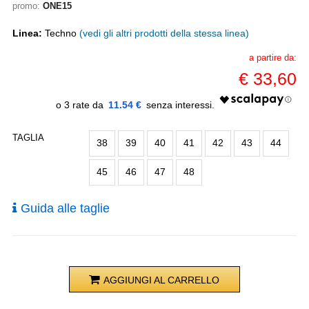
promo:
ONE15
Linea:
Techno
(vedi gli altri prodotti della stessa linea)
a partire da:
€
33,60
11.54 €
TAGLIA
38
39
40
41
42
43
44
45
46
47
48
Guida alle taglie
AGGIUNGI AL CARRELLO