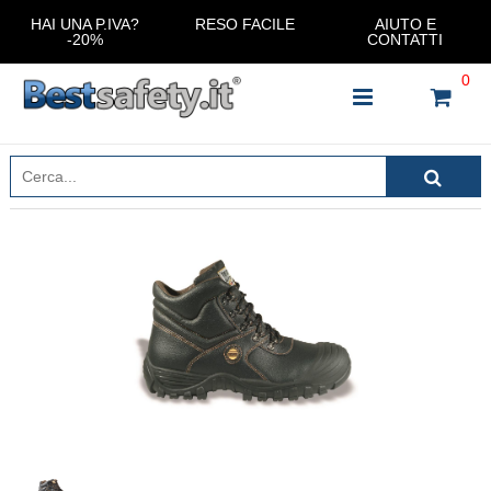
HAI UNA P.IVA?
RESO FACILE
AIUTO E
-20%
CONTATTI
0
INSERISCI IL NOME DEL PRODOTTO CHE STAI
CERCANDO
CHIUDI RICERCA