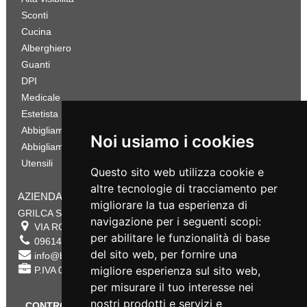
Sconti
Cucina
Alberghiero
Guanti
DPI
Medicale
Estetista
Abbigliamento Sportivo
Noi usiamo i cookies
Abbigliamento Bambino
Utensili
Questo sito web utilizza cookie e
altre tecnologie di tracciamento per
AZIENDA
migliorare la tua esperienza di
GRILCA SRL
navigazione per i seguenti scopi:
VIA ROMA 180 88054
SERSALE
,
CZ
per abilitare le funzionalità di base
0961432177
del sito web
,
per fornire una
info@bestsafety.it
migliore esperienza sul sito web
,
P.IVA 02342180797
per misurare il tuo interesse nei
nostri prodotti e servizi e
CONTROLLA LO STATO DEL TUO ORDINE