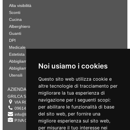
Alta visibilità
Sconti
Cucina
Alberghiero
Guanti
DPI
Medicale
Estetista
Abbigliamento Sportivo
Noi usiamo i cookies
Abbigliamento Bambino
Utensili
Questo sito web utilizza cookie e
altre tecnologie di tracciamento per
AZIENDA
migliorare la tua esperienza di
GRILCA SRL
navigazione per i seguenti scopi:
VIA ROMA 180 88054
SERSALE
,
CZ
per abilitare le funzionalità di base
0961432177
del sito web
,
per fornire una
info@bestsafety.it
migliore esperienza sul sito web
,
P.IVA 02342180797
per misurare il tuo interesse nei