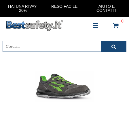
HAI UNA P.IVA?
RESO FACILE
AIUTO E
-20%
CONTATTI
0
INSERISCI IL NOME DEL PRODOTTO CHE STAI
CERCANDO
CHIUDI RICERCA