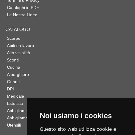
Termini e Privacy
Cataloghi in PDF
Le Nostre Linee
CATALOGO
Scarpe
Abiti da lavoro
Alta visibilità
Sconti
Cucina
Alberghiero
Guanti
DPI
Medicale
Estetista
Abbigliamento Sportivo
Noi usiamo i cookies
Abbigliamento Bambino
Utensili
Questo sito web utilizza cookie e