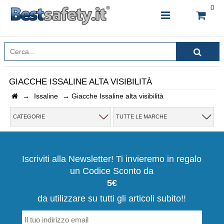
0
GIACCHE ISSALINE ALTA VISIBILITÀ
→
Issaline
→
Giacche Issaline alta visibilità
INSERISCI IL NOME DEL PRODOTTO CHE STAI
CERCANDO
CATEGORIE
TUTTE LE MARCHE
CHIUDI RICERCA
Iscriviti alla Newsletter! Ti invieremo in regalo
un Codice Sconto da
5€
da utilizzare su tutti gli articoli subito!!