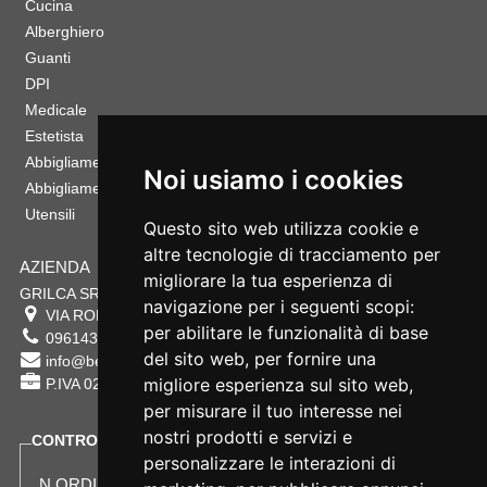
Cucina
Alberghiero
Guanti
DPI
Medicale
Estetista
Abbigliamento Sportivo
Noi usiamo i cookies
Abbigliamento Bambino
Utensili
Questo sito web utilizza cookie e
altre tecnologie di tracciamento per
AZIENDA
migliorare la tua esperienza di
GRILCA SRL
navigazione per i seguenti scopi:
VIA ROMA 180 88054
SERSALE
,
CZ
per abilitare le funzionalità di base
0961432177
del sito web
,
per fornire una
info@bestsafety.it
migliore esperienza sul sito web
,
P.IVA 02342180797
per misurare il tuo interesse nei
nostri prodotti e servizi e
CONTROLLA LO STATO DEL TUO ORDINE
personalizzare le interazioni di
N.ORDINE: