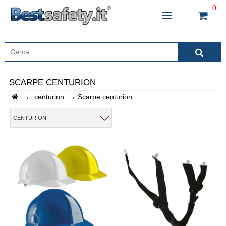
0
SCARPE CENTURION
→
centurion
→
Scarpe centurion
INSERISCI IL NOME DEL PRODOTTO CHE STAI
CERCANDO
CENTURION
CHIUDI RICERCA