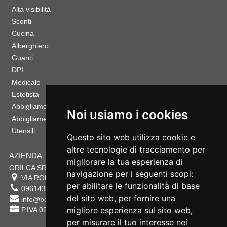
Alta visibilità
Sconti
Cucina
Alberghiero
Guanti
DPI
Medicale
Estetista
Abbigliamento Sportivo
Noi usiamo i cookies
Abbigliamento Bambino
Utensili
Questo sito web utilizza cookie e
altre tecnologie di tracciamento per
AZIENDA
migliorare la tua esperienza di
GRILCA SRL
navigazione per i seguenti scopi:
VIA ROMA 180 88054
SERSALE
,
CZ
per abilitare le funzionalità di base
0961432177
del sito web
,
per fornire una
info@bestsafety.it
migliore esperienza sul sito web
,
P.IVA 02342180797
per misurare il tuo interesse nei