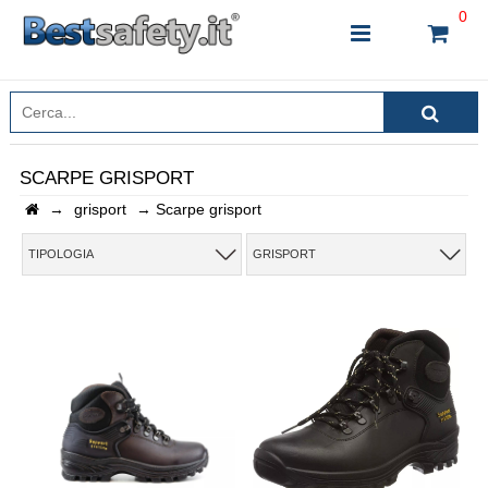
0
SCARPE GRISPORT
→
grisport
→
Scarpe grisport
INSERISCI IL NOME DEL PRODOTTO CHE STAI
CERCANDO
TIPOLOGIA
GRISPORT
CHIUDI RICERCA