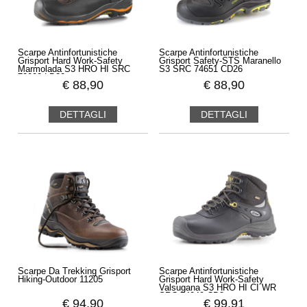
Scarpe Antinfortunistiche
Scarpe Antinfortunistiche
Grisport Hard Work-Safety
Grisport Safety-STS Maranello
Marmolada S3 HRO HI SRC
S3 SRC 74651 CD26
72003 LD30
€
88,90
€
88,90
DETTAGLI
DETTAGLI
Scarpe Da Trekking Grisport
Scarpe Antinfortunistiche
Hiking-Outdoor 11205
Grisport Hard Work-Safety
Valsugana S3 HRO HI CI WR
SRC 74049 CD8
€
94,90
€
99,91