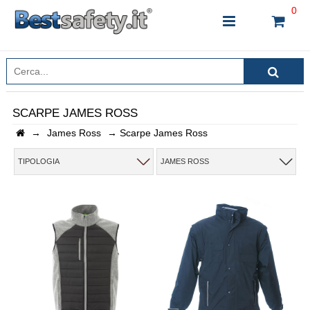
0
SCARPE JAMES ROSS
→
James Ross
→
Scarpe James Ross
INSERISCI IL NOME DEL PRODOTTO CHE STAI
CERCANDO
TIPOLOGIA
JAMES ROSS
CHIUDI RICERCA