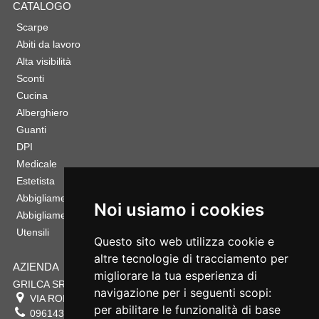
CATALOGO
Scarpe
Abiti da lavoro
Alta visibilità
Sconti
Cucina
Alberghiero
Guanti
DPI
Medicale
Estetista
Abbigliamento Sportivo
Noi usiamo i cookies
Abbigliamento Bambino
Utensili
Questo sito web utilizza cookie e
altre tecnologie di tracciamento per
AZIENDA
migliorare la tua esperienza di
GRILCA SRL
navigazione per i seguenti scopi:
VIA ROMA 180 88054
SERSALE
,
CZ
per abilitare le funzionalità di base
0961432177