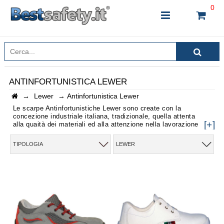
0
ANTINFORTUNISTICA LEWER
→
Lewer
→
Antinfortunistica Lewer
INSERISCI IL NOME DEL PRODOTTO CHE STAI
CERCANDO
Le scarpe Antinfortunistiche Lewer sono create con la
concezione industriale italiana, tradizionale, quella attenta
[+]
alla quaità dei materiali ed alla attenzione nella lavorazione
dei prodotti. Anche per questo Lewer e' rimasta l'unico
marchio che produce scarpe antinfortunistiche in Italia, con
TIPOLOGIA
LEWER
la conseguente garanzia di qualità.
CHIUDI RICERCA