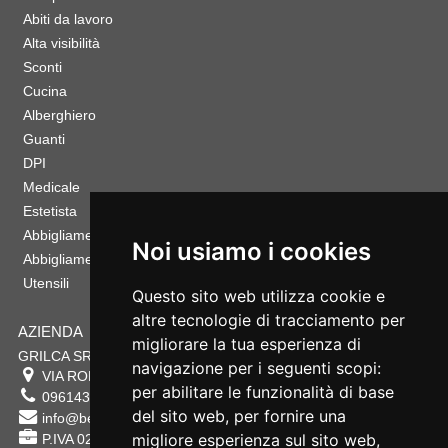
Abiti da lavoro
Alta visibilità
Sconti
Cucina
Alberghiero
Guanti
DPI
Medicale
Estetista
Abbigliamento Sportivo
Noi usiamo i cookies
Abbigliamento Bambino
Utensili
Questo sito web utilizza cookie e
altre tecnologie di tracciamento per
AZIENDA
migliorare la tua esperienza di
GRILCA SRL
navigazione per i seguenti scopi:
VIA ROMA 180 88054
SERSALE
,
CZ
per abilitare le funzionalità di base
0961432177
del sito web
,
per fornire una
info@bestsafety.it
migliore esperienza sul sito web
,
P.IVA 02342180797