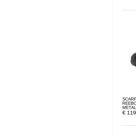
SCARP
REEBO
META
€
119