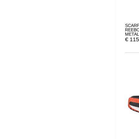
SCARP
REEBO
METAL
€
115