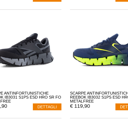
E ANTINFORTUNISTICHE
SCARPE ANTINFORTUNISTIC
K IB3031 S1PS ESD HRO SR FO
REEBOK IB3032 S1PS ESD HR
LFREE
METALFREE
,90
€
119,90
DETTAGLI
DET