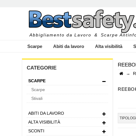
Abbigliamento da Lavoro
&
Scarpe Antinfo
Scarpe
Abiti da lavoro
Alta visibilità
S
REEBO
CATEGORIE
→
R
SCARPE
I
REEBOK
Scarpe
La Sicure
Stivali
Reebok,
antinfort
ABITI DA LAVORO
compromet
TIPOLOG
ALTA VISIBILITÀ
Calzature
Le
calzat
SCONTI