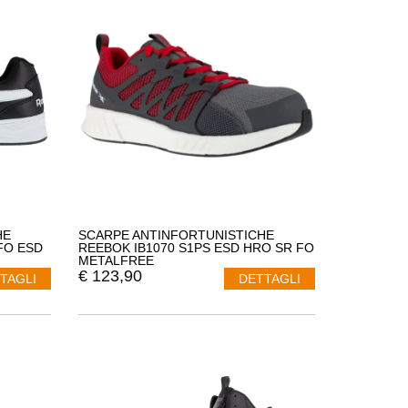
HE
SCARPE ANTINFORTUNISTICHE
FO ESD
REEBOK IB1070 S1PS ESD HRO SR FO
METALFREE
€
123,90
TAGLI
DETTAGLI