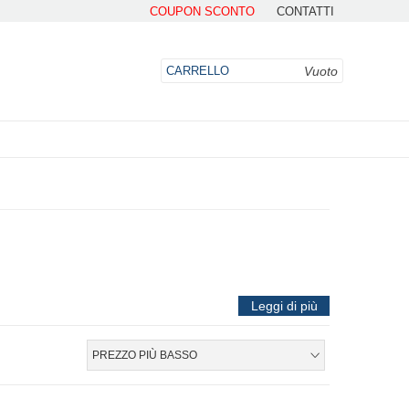
COUPON SCONTO
CONTATTI
Vuoto
CARRELLO
DO
Leggi di più
ella produzione di calzature e abbigliamento
 pensando alla sicurezza dei lavoratori senza
PREZZO PIÙ BASSO
one e prestazioni. Sono realizzate con materiali