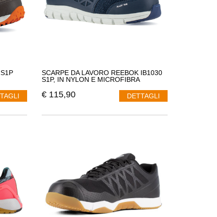
 S1P
SCARPE DA LAVORO REEBOK IB1030
S1P, IN NYLON E MICROFIBRA
€
115,90
TAGLI
DETTAGLI