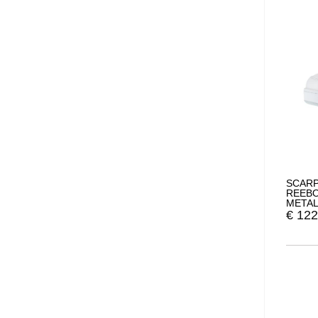
SCARP
REEBO
METAL
€
122