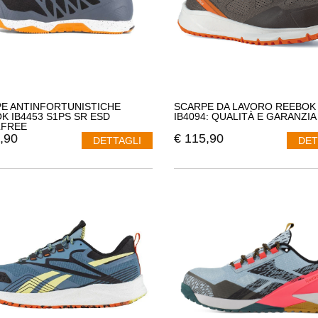
E ANTINFORTUNISTICHE
SCARPE DA LAVORO REEBOK
K IB4453 S1PS SR ESD
IB4094: QUALITÀ E GARANZIA
LFREE
,90
€
115,90
DETTAGLI
DET