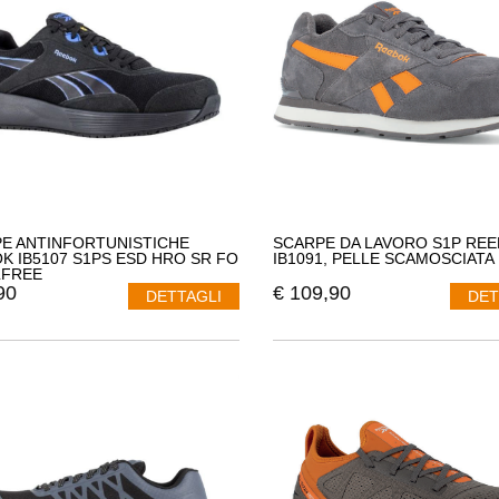
tori in ogni ambiente di lavoro.
E ANTINFORTUNISTICHE
SCARPE DA LAVORO S1P RE
K IB5107 S1PS ESD HRO SR FO
IB1091, PELLE SCAMOSCIATA
LFREE
90
€
109,90
DETTAGLI
DET