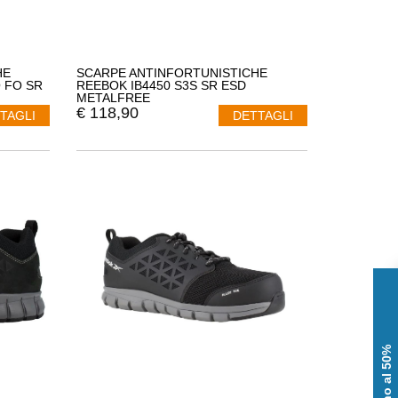
HE
SCARPE ANTINFORTUNISTICHE
 FO SR
REEBOK IB4450 S3S SR ESD
METALFREE
€
118,90
TAGLI
DETTAGLI