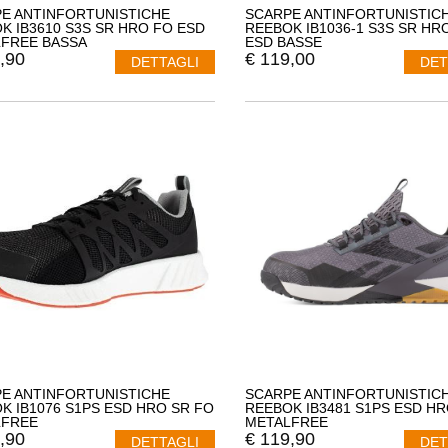
E ANTINFORTUNISTICHE
SCARPE ANTINFORTUNISTIC
K IB3610 S3S SR HRO FO ESD
REEBOK IB1036-1 S3S SR HR
FREE BASSA
ESD BASSE
,90
€
119,00
DETTAGLI
DET
E ANTINFORTUNISTICHE
SCARPE ANTINFORTUNISTIC
K IB1076 S1PS ESD HRO SR FO
REEBOK IB3481 S1PS ESD HR
LFREE
METALFREE
,90
€
119,90
DETTAGLI
DET