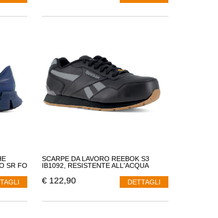
HE
SCARPE DA LAVORO REEBOK S3
O SR FO
IB1092, RESISTENTE ALL'ACQUA
€
122,90
TAGLI
DETTAGLI