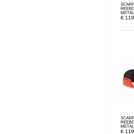
SCARP
REEBO
METAL
€
118
SCARP
REEBO
META
€
119