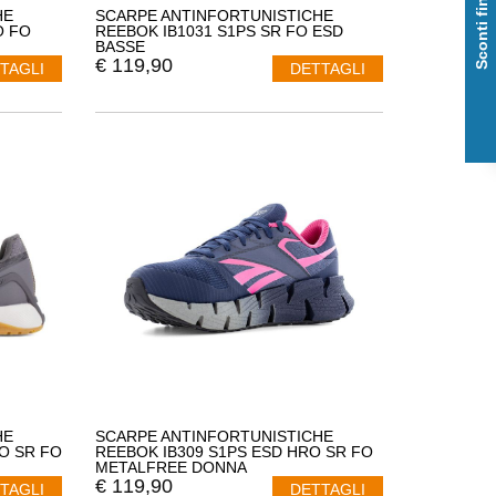
Sconti fino al 50%
HE
SCARPE ANTINFORTUNISTICHE
O FO
REEBOK IB1031 S1PS SR FO ESD
BASSE
€
119,90
TAGLI
DETTAGLI
HE
SCARPE ANTINFORTUNISTICHE
O SR FO
REEBOK IB309 S1PS ESD HRO SR FO
METALFREE DONNA
€
119,90
TAGLI
DETTAGLI