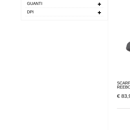
resistent
GUANTI
disponibil
DPI
lavoro.
Abbiglia
Oltre all
antinfort
tagli, ab
compromet
Tecnolog
Reebok in
includere
da oggett
mantenere
SCARP
Standard 
REEBO
Reebok si
€
83,
calzature
abbiano pr
La linea 
protettiv
nel settor