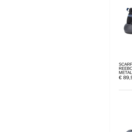
dei lavora
SCARP
REEBO
META
€
89,