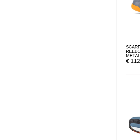
SCARP
REEBO
META
€
112