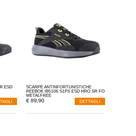
tività lavorative. Queste scarpe antinfortunistica sono
tinfortunistica, offrendo opzioni per vari ambienti di
e una protezione completa. I capi di abbigliamento
oteggere da potenziali rischi sul luogo di lavoro
, come
ile, consentendo ai lavoratori di sentirsi al sicuro senza
ire la massima protezione e comfort. Le scarpe possono
 dei piedi, intersuole antiperforazione per evitare lesioni
gie avanzate aiutano i lavoratori a sentirsi sicuri e a
R ESD
SCARPE ANTINFORTUNISTICHE
REEBOK IB5106 S1PS ESD HRO SR FO
ella produzione dei suoi prodotti antinfortunistica. Le
METALFREE
€
89,90
TAGLI
DETTAGLI
onali e internazionali, garantendo che i lavoratori
urezza e stile. Grazie alle calzature e all'abbigliamento
nciare al comfort e allo stile. Reebok continua a innovare
i sicurezza, per garantire la protezione e la tranquillità