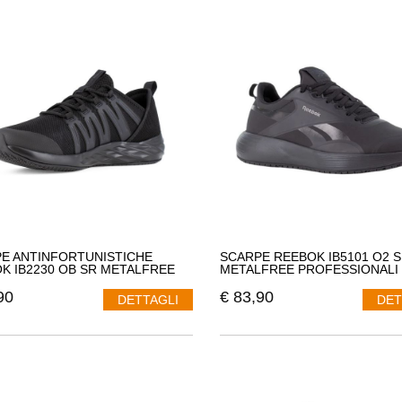
i e tecnologie avanzate per garantire la sicurezza dei piedi durante le at
i in diversi modelli, tra cui stivali da lavoro robusti e scarpe sportive an
mento Protettivo
e calzature, Reebok produce anche abbigliamento protettivo per garantir
unistica Reebok sono realizzati con materiali resistenti,
progettati per pr
rasioni e sostanze chimiche. Questi indumenti combinano funzionalità e st
tere l'aspetto estetico.
ie Innovative
tegra tecnologie innovative nei suoi prodotti antinfortunistica per offr
 caratteristiche come puntali in acciaio o compositi per proteggere le dita
i appuntiti e suole antiscivolo per una trazione superiore. Queste tecnolo
 alte prestazioni durante il loro lavoro.
E ANTINFORTUNISTICHE
SCARPE REEBOK IB5101 O2 S
di Sicurezza Certificati
K IB2230 OB SR METALFREE
METALFREE PROFESSIONALI
 impegna a rispettare gli standard di sicurezza più elevati nel design e n
90
€
83,90
DETTAGLI
DET
 e l'abbigliamento Reebok sono conformi alle normative di sicurezza nazi
odotti affidabili e di qualità che li proteggano sul posto di lavoro.
di prodotti
antinfortunistica Reebok
rappresenta l'unione perfetta tra sic
o di alta qualità, i lavoratori possono sentirsi al sicuro senza dover rinu
e antinfortunistica, fornendo prodotti affidabili e conformi agli standard d