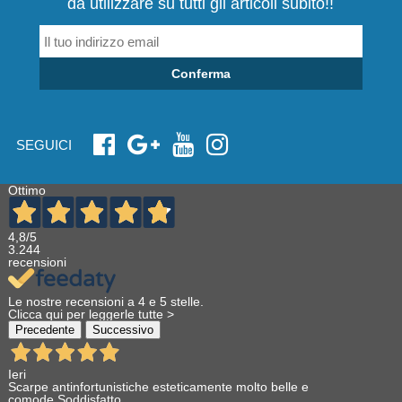
da utilizzare su tutti gli articoli subito!!
Conferma
SEGUICI
Ottimo
4,8
/5
3.244
recensioni
Le nostre recensioni a 4 e 5 stelle.
Clicca qui per leggerle tutte >
Precedente
Successivo
Ieri
Scarpe antinfortunistiche esteticamente molto belle e
comode.Soddisfatto