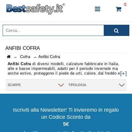
0
ANFIBI COFRA
→
Cofra
→
Anfibi Cofra
INSERISCI IL NOME DEL PRODOTTO CHE STAI
CERCANDO
Anfibi Cofra
di diversi modelli, calzature fabbricate in Italia,
alte e basse impermeabili, adatti per il periodo invernale ma
[+]
anche estivo, proteggono il piede da urti, calore, dal freddo e
dalla pioggia, garantiscono la massima sicurezza e la
massima protezione sul posto di lavoro.
SCARPE
TIPOLOGIA
CHIUDI RICERCA
Iscriviti alla Newsletter! Ti invieremo in regalo
un Codice Sconto da
5€