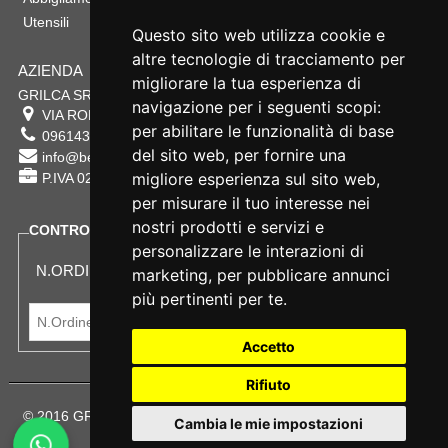
Utensili
Questo sito web utilizza cookie e
altre tecnologie di tracciamento per
AZIENDA
migliorare la tua esperienza di
GRILCA SRL
navigazione per i seguenti scopi:
VIA ROMA 180 88054
SERSALE
,
CZ
per abilitare le funzionalità di base
0961432177
del sito web
,
per fornire una
info@bestsafety.it
migliore esperienza sul sito web
,
P.IVA 02342180797
per misurare il tuo interesse nei
nostri prodotti e servizi e
CONTROLLA LO STATO DEL TUO ORDINE
personalizzare le interazioni di
N.ORDINE:
marketing
,
per pubblicare annunci
più pertinenti per te
.
Accetto
Rifiuto
© 2016 GRILCA SRL Sede Legale: VIA ROMA 180 - SERSALE -
Cambia le mie impostazioni
88054