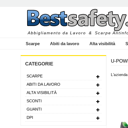
Abbigliamento da Lavoro
&
Scarpe Antinfo
Scarpe
Abiti da lavoro
Alta visibilità
S
U-POW
CATEGORIE
L'aziend
SCARPE
I
dei
prodot
ABITI DA LAVORO
fondament
ALTA VISIBILITÀ
comfort
,
SCONTI
la qualità
GUANTI
una socie
innovazio
DPI
U-Power