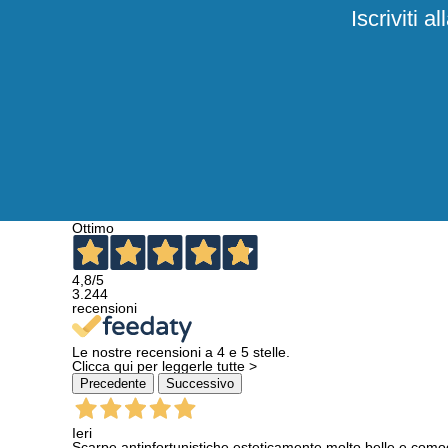
quest'ult
Iscriviti 
dunque, g
L'
antinfo
-
Fodera a
-
Membran
-
Sistema 
-
Linguett
-
Strisci
-
Puntale 
Ottimo
-
Soletta 
-
Sottopi
4,8
/5
3.244
recensioni
U-Power e
Gli
abiti
Le nostre recensioni a 4 e 5 stelle.
benessere
Clicca qui per leggerle tutte >
durante l
Precedente
Successivo
abito da 
adatti an
Ieri
Scarpe antinfortunistiche esteticamente molto belle e como