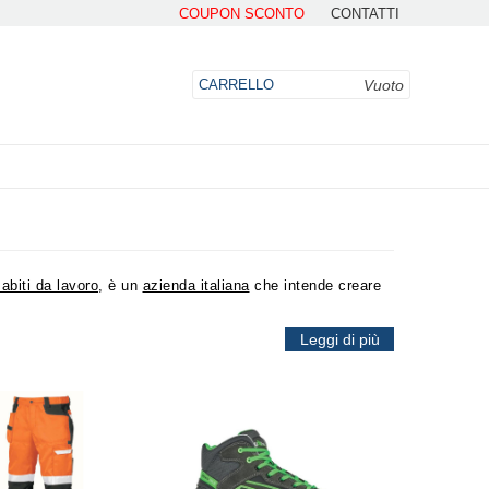
COUPON SCONTO
CONTATTI
Vuoto
CARRELLO
abiti da lavoro
, è un
azienda italiana
che intende creare
DO
lto importante focalizzare l'attenzione sugli aspetti
e guidano l'intera progettazione di un prodotto sono:
Leggi di più
il
e per essere un
sicuro punto di riferimento per migliorare
l'obiettivo di guardare e osservare il singolo all'interno di
 lavorativo. I prodotti vengono creati attraverso delle
rezza
e una
protezione
sul posto di lavoro
. Per l'azienda
massima sicurezza durante lo svolgimento del proprio