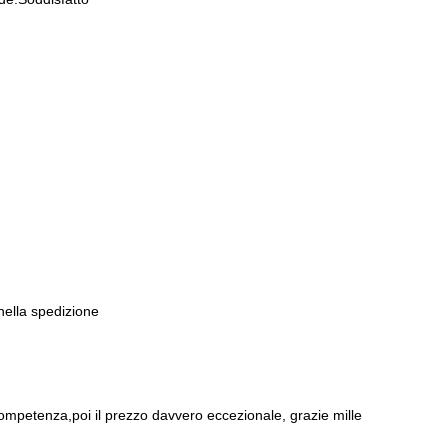
 del lavoratore
. U-Power progetta e produce dei
modelli resistenti e rob
e sul posto di lavoro,
introducendo nella creazione delle tecnologie inn
ti da lavoro U-Power
, uno
stile e un design
,
nuovo, unico e alternativ
stile giovanile, casual, semplice e sportivo
,
adatto sia ai giovani che agl
 nella spedizione
ompetenza,poi il prezzo davvero eccezionale, grazie mille