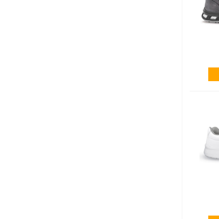
mestiere.
pesante, 
"Il prodo
elementi,
-
Qualità
;
-
Comfort
-
Stile.
La
qualit
progetta 
sono le c
così il p
unica e o
pienament
una
quali
Il
comfor
materiali