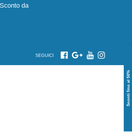
illità nel svolgere il proprio mestiere.
E' importante,
e Sconto da
ntinfortunistica
sicura e protetta sul posto di lavoro
.
are il collo del piede
;
SEGUICI
Sconti fino al 50%
 materiale
, donando al lavoratore, una
sensazione di
a lavoro
che intende garantire sicurezza e protezione
modello, una
morbidezza e una flessibiltà assicurata
. Un
nfortevole
. E' necessario creare dei modelli che siano
ovoca stress e stanchezza.
Promuovendo esclusivamente il