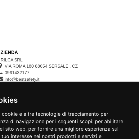
AZIENDA
RILCA SRL
VIA ROMA 180 88054
SERSALE
,
CZ
0961432177
info@bestsafety.it
P.IVA 02342180797
okies
CONTROLLA LO STATO DEL TUO ORDINE
a cookie e altre tecnologie di tracciamento per
N.ORDINE:
enza di navigazione per i seguenti scopi:
per abilitare
del sito web
,
per fornire una migliore esperienza sul
 tuo interesse nei nostri prodotti e servizi e