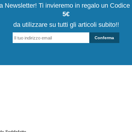
ima può provocare, trasmettendo al cliente solo stanchezza e poca tranqu
alla Newsletter! Ti invieremo in regalo un Codic
arantire il massimo benessere e la massima comodità per ottenere un'
a
5€
rtunistica U-Power
garantisce alla clientela
:
da utilizzare su tutti gli articoli subito!!
 tunnel d'aria
;
a impermeabile e traspirante
;
Conferma
di allaciatura veloce
;
a che accompagna in modo confortevole la camminata, senza stress
a salvapiede in pura gomma
;
di sicurezza
;
antiperforazione "no metal"
;
edi anatomici
.
 gli abiti da lavoro:
 da lavoro U-Power
, garantiscono, alla clientela, la
massima qualità del
 e di comfort
, nel momento in cui vengono indossati.
Abbigliamento d
o svolgimento del proprio mestiere.
U-Power
vuole offrire, in ogni suo 
lavoro,
deve garantire e assicurare un movimento del corpo comodo e co
che per molte ore lavorative, evitando la pesantezza dell'abito, che pr
de.Soddisfatto