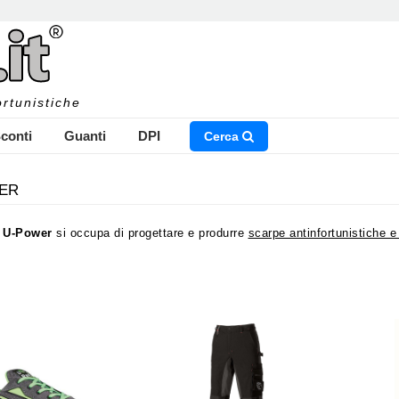
rtunistiche
conti
Guanti
DPI
Cerca
ER
a
U-Power
si occupa di progettare e produrre
scarpe antinfortunistiche e 
NSERISCI IL NOME DEL PRODOTTO CHE STAI CERCAN
ti ad altissima qualità
e con la massima funzionalità e flessibilità. E' mo
ali dell'intera azienda
U-Power
, dunque le caratteristiche principali ch
 la
sicurezza
e soprattutto la
funzionalità
.
U-Power
progetta e produc
 e lo stile della vita delle persone che lavorano
. L'azienda
U-Power
, ha 
CHIUDI RICERCA
tà dinamica e in continuo cambiamento sia dal punto di vista sociale che
ni tecnologiche
che sono alla base e che offrono alla clientela una
sicu
e' importante garantire al lavoratore una sensazione di benessere e la 