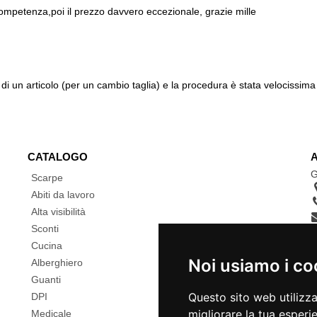
ompetenza,poi il prezzo davvero eccezionale, grazie mille
di un articolo (per un cambio taglia) e la procedura è stata velocissima 
CATALOGO
G
Scarpe
Abiti da lavoro
Alta visibilità
Sconti
Cucina
Noi usiamo i co
Alberghiero
Guanti
Questo sito web utilizz
DPI
migliorare la tua esperi
Medicale