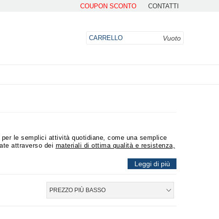
COUPON SCONTO
CONTATTI
Vuoto
CARRELLO
DO
per le semplici attività quotidiane, come una semplice
zate attraverso dei
materiali di ottima qualità e resistenza,
genza e bisogno della clientela. Progettate
per i bambini,
 le migliori rifiniture su ogni dettaglio, rendendo le polo
Leggi di più
PREZZO PIÙ BASSO
rtigianale, adatto
per