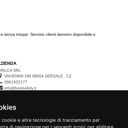
e senza intoppi. Servizio clienti davvero disponibile e
AZIENDA
RILCA SRL
VIA ROMA 180 88054
SERSALE
,
CZ
0961432177
info@bestsafety.it
P.IVA 02342180797
okies
CONTROLLA LO STATO DEL TUO ORDINE
a cookie e altre tecnologie di tracciamento per
N.ORDINE:
enza di navigazione per i seguenti scopi:
per abilitare