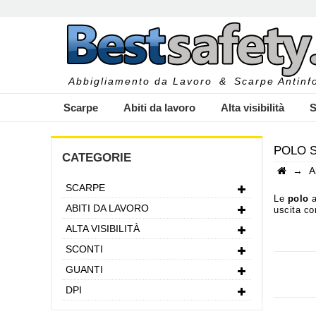
Abbigliamento da Lavoro
&
Scarpe Antinfo
Scarpe
Abiti da lavoro
Alta visibilità
S
POLO 
CATEGORIE
→
A
SCARPE
I
Le
polo
a
ABITI DA LAVORO
uscita co
il tessut
ALTA VISIBILITÀ
per donn
uniche, a
SCONTI
Le princip
GUANTI
DPI
- realizza
il period
- disponib