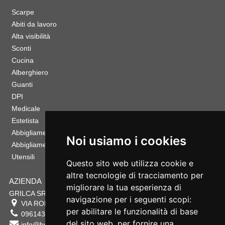
Scarpe
Abiti da lavoro
Alta visibilità
Sconti
Cucina
Alberghiero
Guanti
DPI
Medicale
Estetista
Abbigliamento Sportivo
Noi usiamo i cookies
Abbigliamento Bambino
Utensili
Questo sito web utilizza cookie e
altre tecnologie di tracciamento per
AZIENDA
migliorare la tua esperienza di
GRILCA SRL
navigazione per i seguenti scopi:
VIA ROMA 180 88054
SERSALE
,
CZ
per abilitare le funzionalità di base
0961432177
del sito web
,
per fornire una
info@bestsafety.it