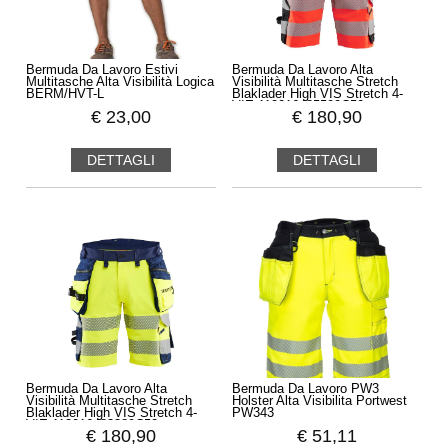
Bermuda Da Lavoro Estivi
Bermuda Da Lavoro Alta
Multitasche Alta Visibilità Logica
Visibilità Multitasche Stretch
BERM/HVT-L
Blaklader High VIS Stretch 4-
VIE 112016485599C50
€
23,00
€
180,90
DETTAGLI
DETTAGLI
Bermuda Da Lavoro Alta
Bermuda Da Lavoro PW3
Visibilità Multitasche Stretch
Holster Alta Visibilita Portwest
Blaklader High VIS Stretch 4-
PW343
VIE 112016483389C50
€
180,90
€
51,11