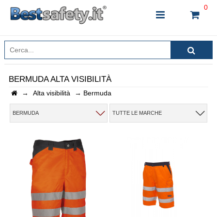
0
BERMUDA ALTA VISIBILITÀ
→
Alta visibilità
→
Bermuda
INSERISCI IL NOME DEL PRODOTTO CHE STAI
CERCANDO
BERMUDA
TUTTE LE MARCHE
CHIUDI RICERCA