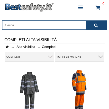
0
COMPLETI ALTA VISIBILITÀ
→
Alta visibilità
→
Completi
INSERISCI IL NOME DEL PRODOTTO CHE STAI
CERCANDO
COMPLETI
TUTTE LE MARCHE
CHIUDI RICERCA