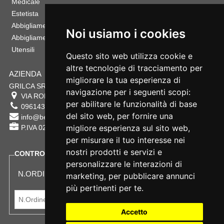
Medicale
Estetista
Abbigliamento Sportivo
Noi usiamo i cookies
Abbigliamento Bambino
Utensili
Questo sito web utilizza cookie e
altre tecnologie di tracciamento per
AZIENDA
migliorare la tua esperienza di
GRILCA SRL
navigazione per i seguenti scopi:
VIA ROMA 180 88054
SERSALE
,
CZ
per abilitare le funzionalità di base
0961432177
del sito web
,
per fornire una
info@bestsafety.it
migliore esperienza sul sito web
,
P.IVA 02342180797
per misurare il tuo interesse nei
nostri prodotti e servizi e
CONTROLLA LO STATO DEL TUO ORDINE
personalizzare le interazioni di
N.ORDINE:
marketing
,
per pubblicare annunci
più pertinenti per te
.
Accetto