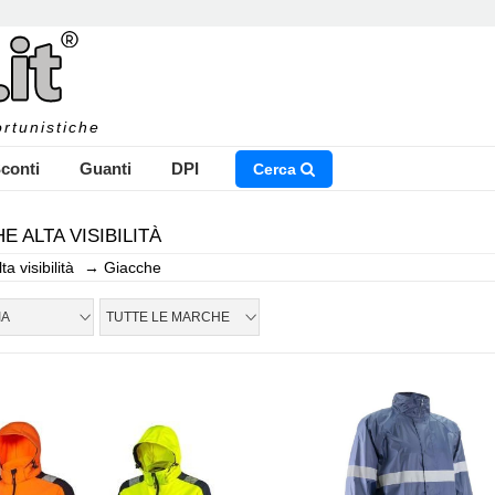
rtunistiche
conti
Guanti
DPI
Cerca
E ALTA VISIBILITÀ
lta visibilità
→
Giacche
NSERISCI IL NOME DEL PRODOTTO CHE STAI CERCAN
IA
TUTTE LE MARCHE
CHIUDI RICERCA