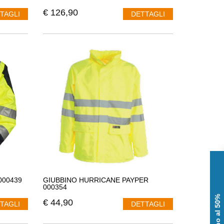
€
126,90
TAGLI
DETTAGLI
000439
GIUBBINO HURRICANE PAYPER
000354
€
44,90
TAGLI
DETTAGLI