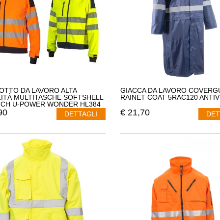
OTTO DA LAVORO ALTA
GIACCA DA LAVORO COVERG
ILITÀ MULTITASCHE SOFTSHELL
RAINET COAT 5RAC120 ANTI
CH U-POWER WONDER HL384
90
€
21,70
DETTAGLI
DET