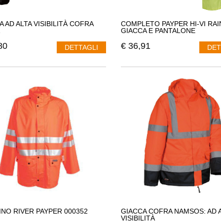
A AD ALTA VISIBILITÀ COFRA
COMPLETO PAYPER HI-VI RA
GIACCA E PANTALONE
80
€
36,91
DETTAGLI
DET
INO RIVER PAYPER 000352
GIACCA COFRA NAMSOS: AD 
VISIBILITÀ