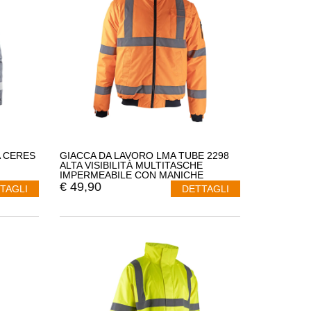
A CERES
GIACCA DA LAVORO LMA TUBE 2298
ALTA VISIBILITÀ MULTITASCHE
IMPERMEABILE CON MANICHE
RIMOVIBILI
€
49,90
TAGLI
DETTAGLI