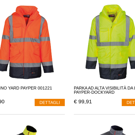
INO YARD PAYPER 001221
PARKA AD ALTA VISIBILITÀ D
PAYPER-DOCKYARD
90
€
99,91
DETTAGLI
DET