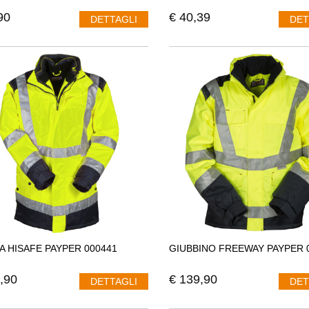
90
€
40,39
DETTAGLI
DET
A HISAFE PAYPER 000441
GIUBBINO FREEWAY PAYPER 
,90
€
139,90
DETTAGLI
DET