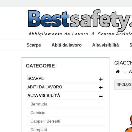
Abbigliamento da Lavoro
&
Scarpe Antinfo
Scarpe
Abiti da lavoro
Alta visibilità
S
GIACCH
CATEGORIE
→
A
SCARPE
I
TIPOLOG
ABITI DA LAVORO
ALTA VISIBILITÀ
Bermuda
Camicie
Cappelli Berretti
Completi