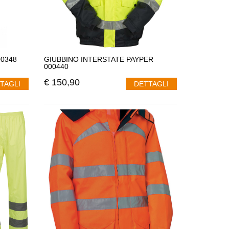
00348
GIUBBINO INTERSTATE PAYPER
000440
€
150,90
TAGLI
DETTAGLI