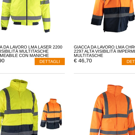
A DA LAVORO LMA LASER 2200
GIACCA DA LAVORO LMA CH
VISIBILITÀ MULTITASCHE
2297 ALTA VISIBILITÀ IMPERM
MEABILE CON MANICHE
MULTITASCHE
BILI
90
€
46,70
DETTAGLI
DET