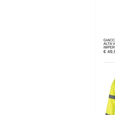
GIACC
ALTA 
IMPER
RIMOVI
€
49,