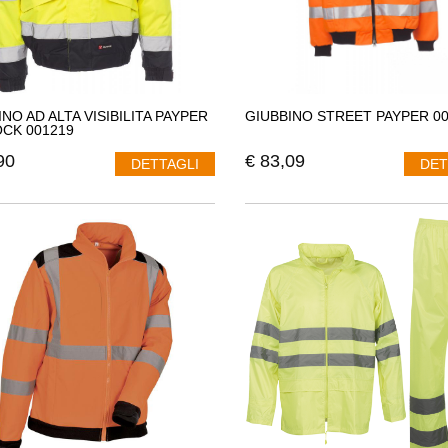
NO AD ALTA VISIBILITA PAYPER
GIUBBINO STREET PAYPER 0
CK 001219
90
€
83,09
DETTAGLI
DET