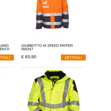
UARD
GIUBBOTTO HI SPEED PAYPER
VENTO
000347
€
83,90
TAGLI
DETTAGLI