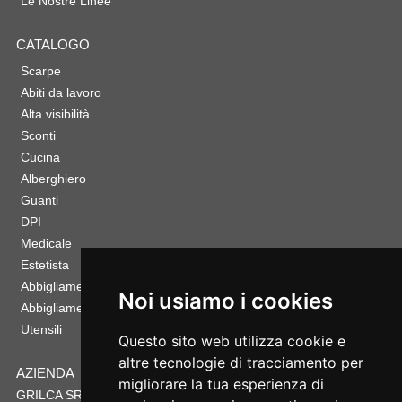
Le Nostre Linee
CATALOGO
Scarpe
Abiti da lavoro
Alta visibilità
Sconti
Cucina
Alberghiero
Guanti
DPI
Medicale
Estetista
Abbigliamento Sportivo
Noi usiamo i cookies
Abbigliamento Bambino
Utensili
Questo sito web utilizza cookie e
altre tecnologie di tracciamento per
AZIENDA
migliorare la tua esperienza di
GRILCA SRL