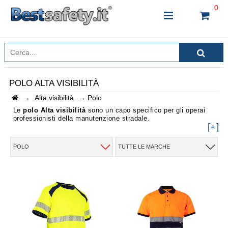
0
POLO ALTA VISIBILITÀ
→
Alta visibilità
→
Polo
INSERISCI IL NOME DEL PRODOTTO CHE STAI
CERCANDO
Le
polo Alta visibilità
sono un capo specifico per gli operai
professionisti della manutenzione stradale.
[+]
POLO
TUTTE LE MARCHE
CHIUDI RICERCA