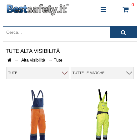
0
TUTE ALTA VISIBILITÀ
→
Alta visibilità
→
Tute
INSERISCI IL NOME DEL PRODOTTO CHE STAI
CERCANDO
TUTE
TUTTE LE MARCHE
CHIUDI RICERCA