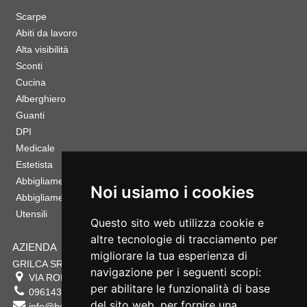
Scarpe
Abiti da lavoro
Alta visibilità
Sconti
Cucina
Alberghiero
Guanti
DPI
Medicale
Estetista
Abbigliamento Sportivo
Noi usiamo i cookies
Abbigliamento Bambino
Utensili
Questo sito web utilizza cookie e
altre tecnologie di tracciamento per
AZIENDA
migliorare la tua esperienza di
GRILCA SRL
navigazione per i seguenti scopi:
VIA ROMA 180 88054
SERSALE
,
CZ
per abilitare le funzionalità di base
0961432177
del sito web
,
per fornire una
info@bestsafety.it