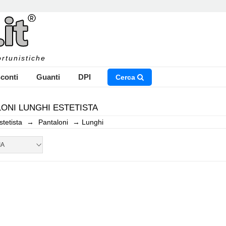
rtunistiche
conti
Guanti
DPI
Cerca
ONI LUNGHI ESTETISTA
stetista
→
Pantaloni
→
Lunghi
NSERISCI IL NOME DEL PRODOTTO CHE STAI CERCAN
IA
CHIUDI RICERCA