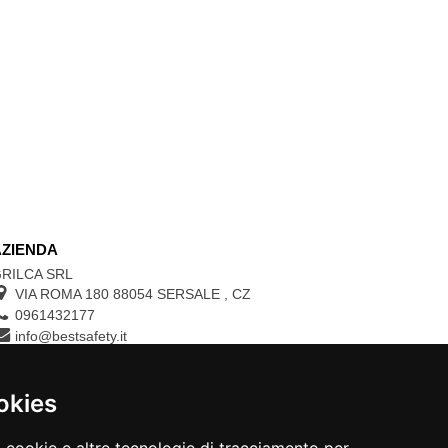
AZIENDA
RILCA SRL
VIA ROMA 180 88054
SERSALE
,
CZ
0961432177
info@bestsafety.it
P.IVA 02342180797
okies
CONTROLLA LO STATO DEL TUO ORDINE