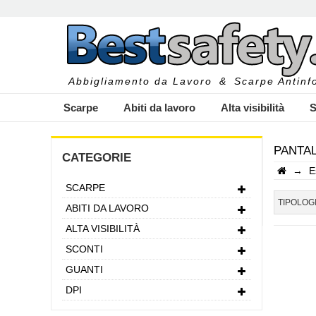
Abbigliamento da Lavoro
&
Scarpe Antinfo
Scarpe
Abiti da lavoro
Alta visibilità
S
PANTAL
CATEGORIE
→
E
SCARPE
I
TIPOLOG
ABITI DA LAVORO
ALTA VISIBILITÀ
SCONTI
GUANTI
DPI