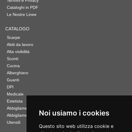
Termini e Privacy
Cataloghi in PDF
Le Nostre Linee
CATALOGO
Scarpe
Abiti da lavoro
Alta visibilità
Sconti
Cucina
Alberghiero
Guanti
DPI
Medicale
Estetista
Abbigliamento Sportivo
Noi usiamo i cookies
Abbigliamento Bambino
Utensili
Questo sito web utilizza cookie e