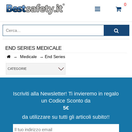
0
END SERIES MEDICALE
→
Medicale
→
End Series
INSERISCI IL NOME DEL PRODOTTO CHE STAI
CERCANDO
CATEGORIE
CHIUDI RICERCA
Iscriviti alla Newsletter! Ti invieremo in regalo
un Codice Sconto da
5€
da utilizzare su tutti gli articoli subito!!