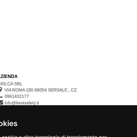
AZIENDA
RILCA SRL
VIA ROMA 180 88054
SERSALE
,
CZ
0961432177
info@bestsafety.it
P.IVA 02342180797
okies
CONTROLLA LO STATO DEL TUO ORDINE