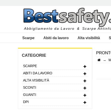
Abbigliamento da Lavoro
&
Scarpe Antinfo
Scarpe
Abiti da lavoro
Alta visibilità
S
PRONT
CATEGORIE
→
M
SCARPE
I
ABITI DA LAVORO
ALTA VISIBILITÀ
SCONTI
GUANTI
DPI