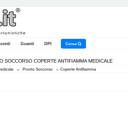
rtunistiche
conti
Guanti
DPI
Cerca
O SOCCORSO COPERTE ANTIFIAMMA MEDICALE
edicale
→
Pronto Soccorso
→
Coperte Antifiamma
NSERISCI IL NOME DEL PRODOTTO CHE STAI CERCAN
CHIUDI RICERCA