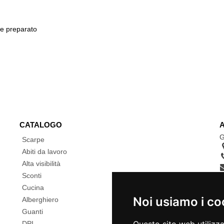
 e preparato
CATALOGO
G
Scarpe
Abiti da lavoro
Alta visibilità
Sconti
Cucina
Noi usiamo i co
Alberghiero
Guanti
DPI