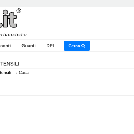
rtunistiche
conti
Guanti
DPI
Cerca
TENSILI
tensili
→
Casa
NSERISCI IL NOME DEL PRODOTTO CHE STAI CERCAN
CHIUDI RICERCA