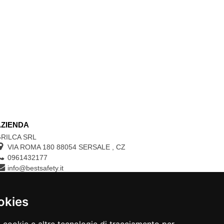
AZIENDA
RILCA SRL
VIA ROMA 180 88054
SERSALE
,
CZ
0961432177
info@bestsafety.it
P.IVA 02342180797
okies
CONTROLLA LO STATO DEL TUO ORDINE