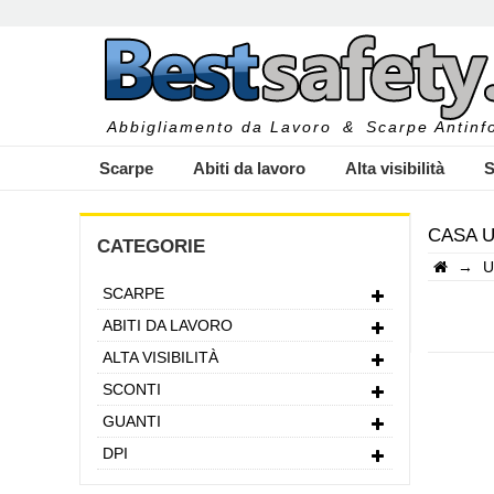
Abbigliamento da Lavoro
&
Scarpe Antinfo
Scarpe
Abiti da lavoro
Alta visibilità
S
CASA U
CATEGORIE
→
U
SCARPE
I
ABITI DA LAVORO
ALTA VISIBILITÀ
SCONTI
GUANTI
DPI