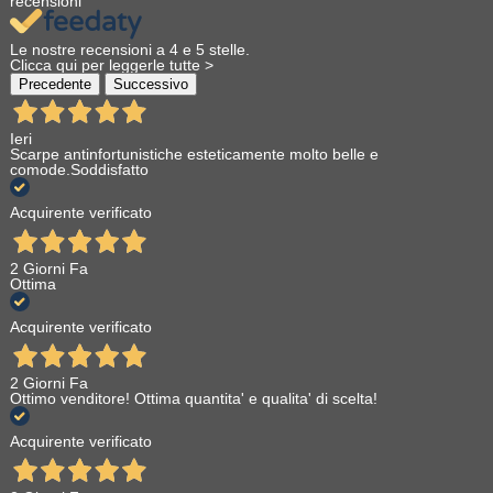
recensioni
Sei nel posto giusto.
Ogni piede è diverso, ogni lavoro ha le sue
Le nostre recensioni a 4 e 5 stelle.
Clicca qui per leggerle tutte >
esigenze.
Scrivici in chat, su WhatsApp o via email
: ti
Precedente
Successivo
consigliamo in base al tuo lavoro, all’ambiente in cui ti
muovi, alla tua taglia reale.
Ieri
Nessun algoritmo. Solo esperienza.
Scarpe antinfortunistiche esteticamente molto belle e
comode.Soddisfatto
Acquirente verificato
✍️ Romolo Magrini (https://www.linkedin.com/in/romolo-
magrini/)
2 Giorni Fa
© 2025 Best Safety – Testo originale. Tutti i diritti
Ottima
riservati.
Acquirente verificato
2 Giorni Fa
Ottimo venditore! Ottima quantita' e qualita' di scelta!
Acquirente verificato