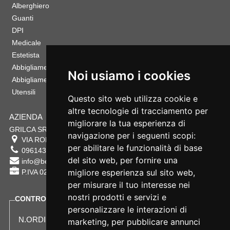
Alberghiero
Guanti
DPI
Medicale
Estetista
Abbigliamento Sportivo
Noi usiamo i cookies
Abbigliamento Bambino
Utensili
Questo sito web utilizza cookie e
altre tecnologie di tracciamento per
AZIENDA
migliorare la tua esperienza di
GRILCA SRL
navigazione per i seguenti scopi:
VIA ROMA 180 88054
SERSALE
,
CZ
per abilitare le funzionalità di base
0961432177
del sito web
,
per fornire una
info@bestsafety.it
migliore esperienza sul sito web
,
P.IVA 02342180797
per misurare il tuo interesse nei
nostri prodotti e servizi e
CONTROLLA LO STATO DEL TUO ORDINE
personalizzare le interazioni di
N.ORDINE:
marketing
,
per pubblicare annunci