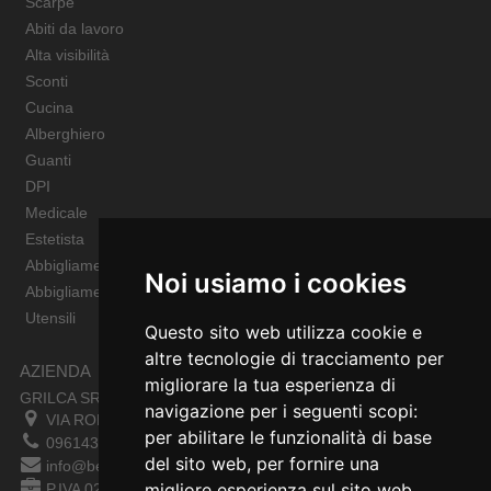
Scarpe
Abiti da lavoro
Alta visibilità
Sconti
Cucina
Alberghiero
Guanti
DPI
Medicale
Estetista
Abbigliamento Sportivo
Noi usiamo i cookies
Abbigliamento Bambino
Utensili
Questo sito web utilizza cookie e
altre tecnologie di tracciamento per
AZIENDA
migliorare la tua esperienza di
GRILCA SRL
navigazione per i seguenti scopi:
VIA ROMA 180 88054
SERSALE
,
CZ
per abilitare le funzionalità di base
0961432177
del sito web
,
per fornire una
info@bestsafety.it
migliore esperienza sul sito web
,
P.IVA 02342180797