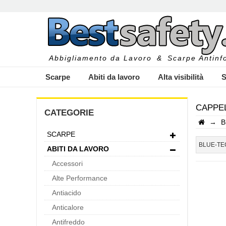
Abbigliamento da Lavoro
&
Scarpe Antinfo
Scarpe
Abiti da lavoro
Alta visibilità
S
CAPPEL
CATEGORIE
→
B
SCARPE
I
BLUE-TE
ABITI DA LAVORO
Accessori
Alte Performance
Antiacido
Anticalore
Antifreddo