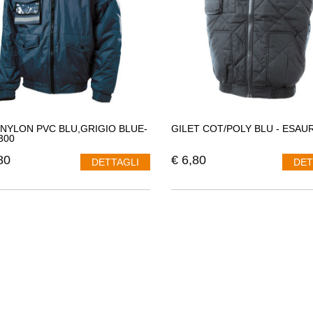
 NYLON PVC BLU,GRIGIO BLUE-
GILET COT/POLY BLU - ESAU
300
80
€
6,80
DETTAGLI
DET