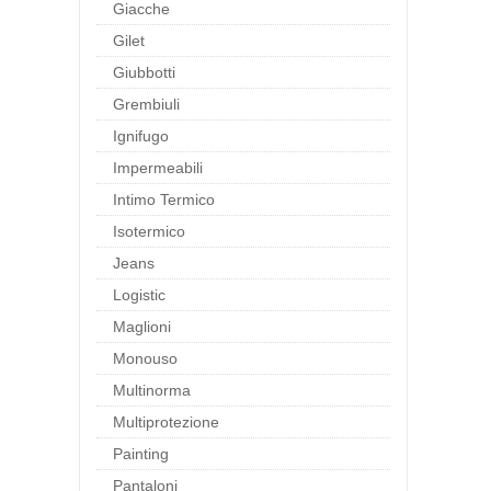
Giacche
Gilet
Giubbotti
Grembiuli
Ignifugo
Impermeabili
Intimo Termico
Isotermico
Jeans
Logistic
Maglioni
Monouso
Multinorma
Multiprotezione
Painting
Pantaloni