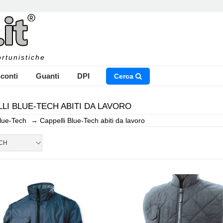
rtunistiche
conti
Guanti
DPI
Cerca
LI BLUE-TECH ABITI DA LAVORO
lue-Tech
→
Cappelli Blue-Tech abiti da lavoro
NSERISCI IL NOME DEL PRODOTTO CHE STAI CERCAN
CH
CHIUDI RICERCA