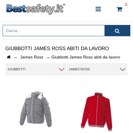
0
GIUBBOTTI JAMES ROSS ABITI DA LAVORO
→
James Ross
→
Giubbotti James Ross abiti da lavoro
INSERISCI IL NOME DEL PRODOTTO CHE STAI
CERCANDO
GIUBBOTTI
JAMES ROSS
CHIUDI RICERCA