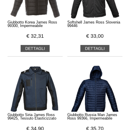
Giubbotto Korea James Ross
Softshell James Ross Slovenia
99300, Impermeabile
99446
€
32,31
€
33,00
DETTAGLI
DETTAGLI
Giubbotto Siria James Ross
Giubbotto Russia Man James
99425, Tessuto Elasticizzato
Ross 99366, Impermeabile
€
34,90
€
35,70