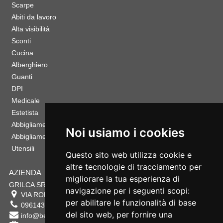
Scarpe
Abiti da lavoro
Alta visibilità
Sconti
Cucina
Alberghiero
Guanti
DPI
Medicale
Estetista
Abbigliamento Sportivo
Noi usiamo i cookies
Abbigliamento Bambino
Utensili
Questo sito web utilizza cookie e
altre tecnologie di tracciamento per
AZIENDA
migliorare la tua esperienza di
GRILCA SRL
navigazione per i seguenti scopi:
VIA ROMA 180 88054
SERSALE
,
CZ
per abilitare le funzionalità di base
0961432177
del sito web
,
per fornire una
info@bestsafety.it