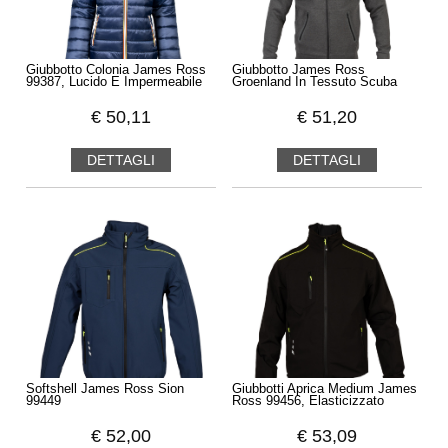
Giubbotto Colonia James Ross
Giubbotto James Ross
99387, Lucido E Impermeabile
Groenland In Tessuto Scuba
€
50,11
€
51,20
DETTAGLI
DETTAGLI
Softshell James Ross Sion
Giubbotti Aprica Medium James
99449
Ross 99456, Elasticizzato
€
52,00
€
53,09