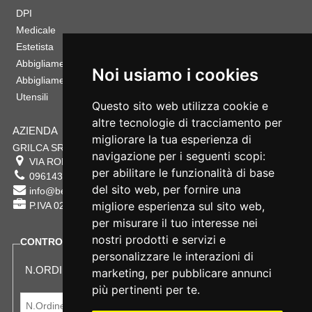
DPI
Medicale
Estetista
Abbigliamento Sportivo
Noi usiamo i cookies
Abbigliamento Bambino
Utensili
Questo sito web utilizza cookie e
altre tecnologie di tracciamento per
AZIENDA
migliorare la tua esperienza di
GRILCA SRL
navigazione per i seguenti scopi:
VIA ROMA 180 88054
SERSALE
,
CZ
per abilitare le funzionalità di base
0961432177
del sito web
,
per fornire una
info@bestsafety.it
migliore esperienza sul sito web
,
P.IVA 02342180797
per misurare il tuo interesse nei
nostri prodotti e servizi e
CONTROLLA LO STATO DEL TUO ORDINE
personalizzare le interazioni di
N.ORDINE:
marketing
,
per pubblicare annunci
più pertinenti per te
.