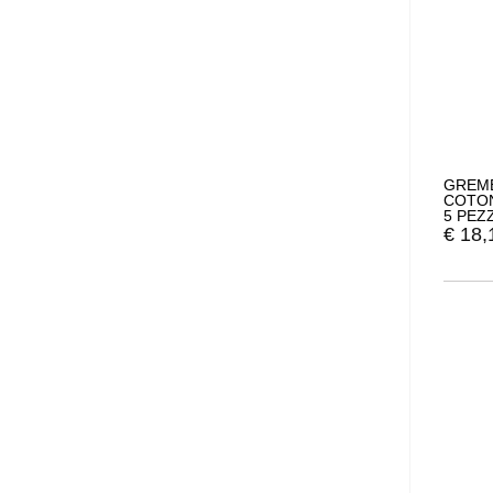
GREMB
COTON
5 PEZZ
€
18,