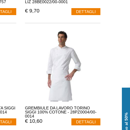
757
LIZ 28BE0022/00-0001
€
9,70
TAGLI
DETTAGLI
A SIGGI
GREMBIULE DA LAVORO TORINO
014
SIGGI 100% COTONE - 28PZ0004/00-
0014
€
10,60
TAGLI
DETTAGLI