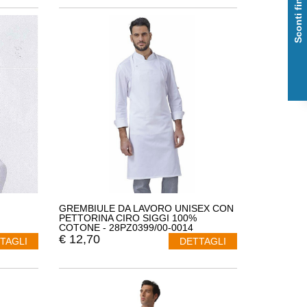
Sconti fino al 50%
GREMBIULE DA LAVORO UNISEX CON
PETTORINA CIRO SIGGI 100%
COTONE - 28PZ0399/00-0014
€
12,70
TAGLI
DETTAGLI