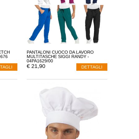
ETCH
PANTALONI CUOCO DA LAVORO
0676
MULTITASCHE SIGGI RANDY -
04PA1629/00
€
21,90
TAGLI
DETTAGLI