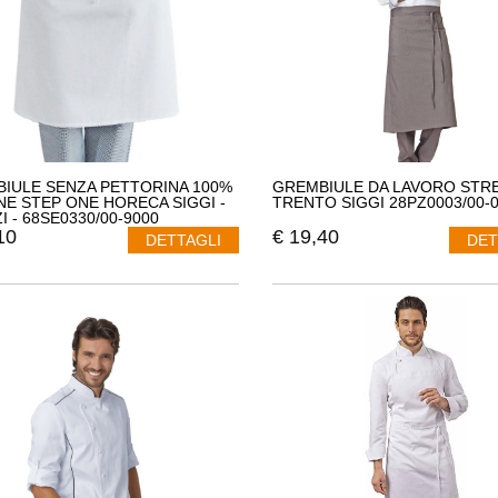
IULE SENZA PETTORINA 100%
GREMBIULE DA LAVORO STR
E STEP ONE HORECA SIGGI -
TRENTO SIGGI 28PZ0003/00-
I - 68SE0330/00-9000
10
€
19,40
DETTAGLI
DET