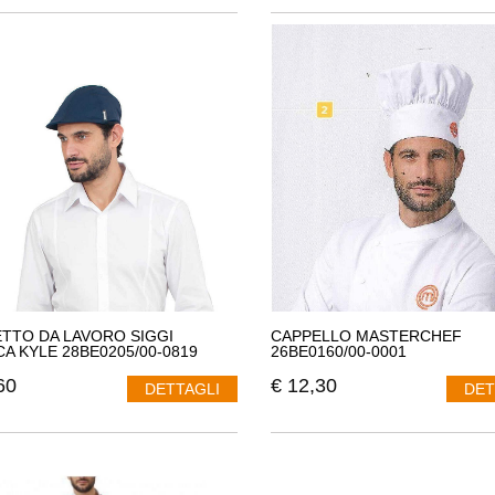
TTO DA LAVORO SIGGI
CAPPELLO MASTERCHEF
A KYLE 28BE0205/00-0819
26BE0160/00-0001
60
€
12,30
DETTAGLI
DET