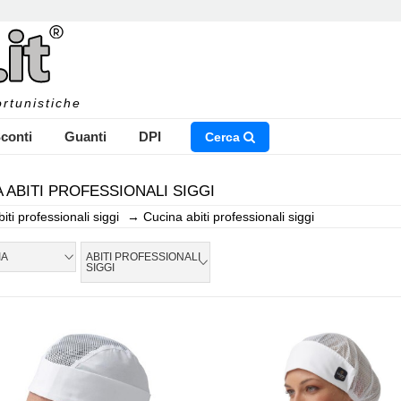
rtunistiche
conti
Guanti
DPI
Cerca
 ABITI PROFESSIONALI SIGGI
biti professionali siggi
→
Cucina abiti professionali siggi
NSERISCI IL NOME DEL PRODOTTO CHE STAI CERCAN
IA
ABITI PROFESSIONALI
SIGGI
CHIUDI RICERCA