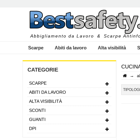
Abbigliamento da Lavoro
&
Scarpe Antinfo
Scarpe
Abiti da lavoro
Alta visibilità
S
CUCINA
CATEGORIE
→
a
SCARPE
I
TIPOLOG
ABITI DA LAVORO
ALTA VISIBILITÀ
SCONTI
GUANTI
DPI