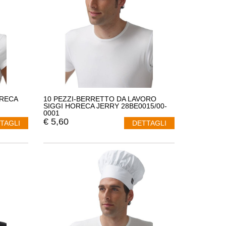
ORECA
10 PEZZI-BERRETTO DA LAVORO
SIGGI HORECA JERRY 28BE0015/00-
0001
€
5,60
TAGLI
DETTAGLI