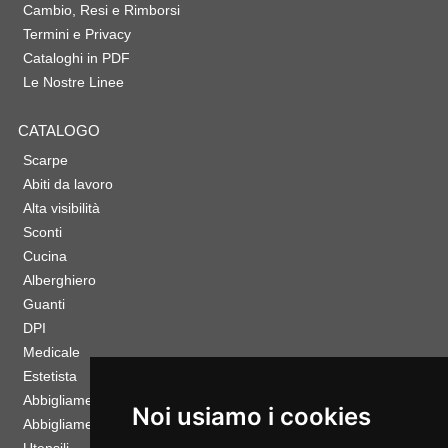
Cambio, Resi e Rimborsi
Termini e Privacy
Cataloghi in PDF
Le Nostre Linee
CATALOGO
Scarpe
Abiti da lavoro
Alta visibilità
Sconti
Cucina
Alberghiero
Guanti
DPI
Medicale
Estetista
Abbigliamento Sportivo
Noi usiamo i cookies
Abbigliamento Bambino