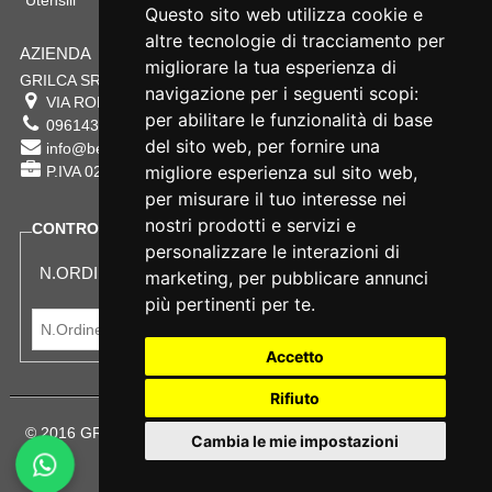
Utensili
Questo sito web utilizza cookie e
altre tecnologie di tracciamento per
AZIENDA
migliorare la tua esperienza di
GRILCA SRL
navigazione per i seguenti scopi:
VIA ROMA 180 88054
SERSALE
,
CZ
per abilitare le funzionalità di base
0961432177
del sito web
,
per fornire una
info@bestsafety.it
migliore esperienza sul sito web
,
P.IVA 02342180797
per misurare il tuo interesse nei
nostri prodotti e servizi e
CONTROLLA LO STATO DEL TUO ORDINE
personalizzare le interazioni di
N.ORDINE:
marketing
,
per pubblicare annunci
più pertinenti per te
.
Accetto
Rifiuto
© 2016 GRILCA SRL Sede Legale: VIA ROMA 180 - SERSALE -
Cambia le mie impostazioni
88054
Terms and Privacy