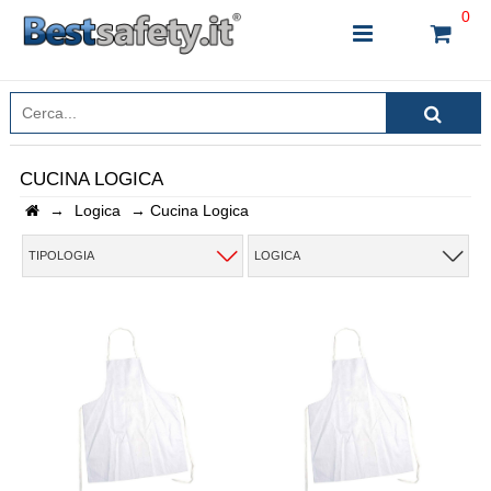
0
CUCINA LOGICA
→
Logica
→
Cucina Logica
INSERISCI IL NOME DEL PRODOTTO CHE STAI
CERCANDO
TIPOLOGIA
LOGICA
CHIUDI RICERCA