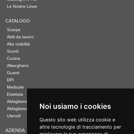
Le Nostre Linee
CATALOGO
Scarpe
Abiti da lavoro
Alta visibilità
Sconti
Cucina
Alberghiero
Guanti
DPI
Medicale
Estetista
Abbigliamento Sportivo
Noi usiamo i cookies
Abbigliamento Bambino
Utensili
Questo sito web utilizza cookie e
altre tecnologie di tracciamento per
AZIENDA