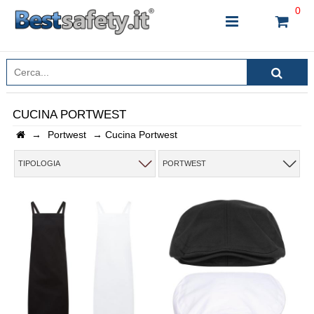
0
CUCINA PORTWEST
→
Portwest
→
Cucina Portwest
INSERISCI IL NOME DEL PRODOTTO CHE STAI
CERCANDO
TIPOLOGIA
PORTWEST
CHIUDI RICERCA