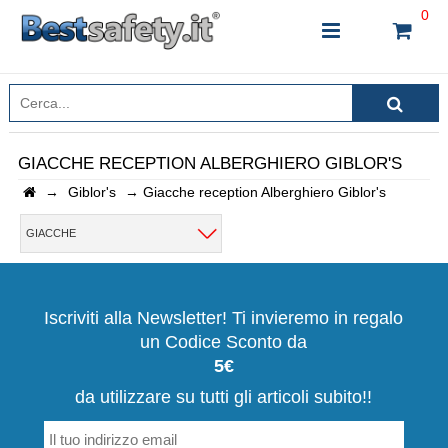
0
GIACCHE RECEPTION ALBERGHIERO GIBLOR'S
→
Giblor's
→
Giacche reception Alberghiero Giblor's
INSERISCI IL NOME DEL PRODOTTO CHE STAI
CERCANDO
GIACCHE
CHIUDI RICERCA
Iscriviti alla Newsletter! Ti invieremo in regalo
un Codice Sconto da
5€
da utilizzare su tutti gli articoli subito!!