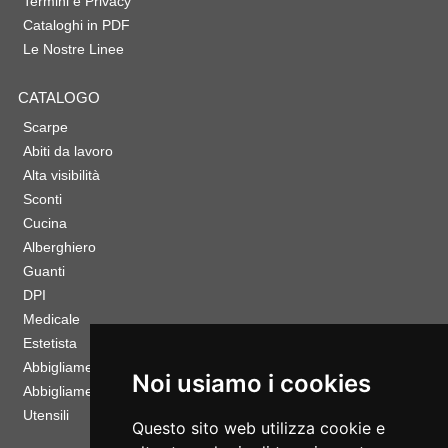
Termini e Privacy
Cataloghi in PDF
Le Nostre Linee
CATALOGO
Scarpe
Abiti da lavoro
Alta visibilità
Sconti
Cucina
Alberghiero
Guanti
DPI
Medicale
Estetista
Abbigliamento Sportivo
Noi usiamo i cookies
Abbigliamento Bambino
Utensili
Questo sito web utilizza cookie e