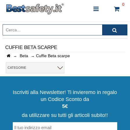
0
CUFFIE BETA SCARPE
→
Beta
→
Cuffie Beta scarpe
INSERISCI IL NOME DEL PRODOTTO CHE STAI
CERCANDO
CATEGORIE
CHIUDI RICERCA
Iscriviti alla Newsletter! Ti invieremo in regalo
un Codice Sconto da
5€
da utilizzare su tutti gli articoli subito!!