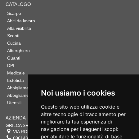
CATALOGO
Scarpe
Abiti da lavoro
Alta visibilità
Sconti
Cucina
Alberghiero
Guanti
DPI
Medicale
Estetista
Abbigliamento Sportivo
Noi usiamo i cookies
Abbigliamento Bambino
Utensili
Questo sito web utilizza cookie e
altre tecnologie di tracciamento per
AZIENDA
migliorare la tua esperienza di
GRILCA SRL
navigazione per i seguenti scopi:
VIA ROMA 180 88054
SERSALE
,
CZ
per abilitare le funzionalità di base
0961432177