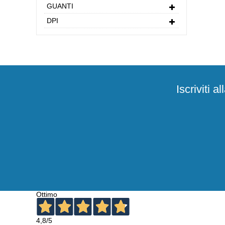
GUANTI
DPI
Iscriviti 
Ottimo
4,8
/5