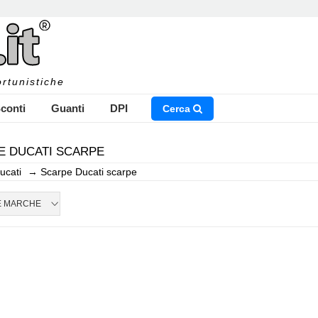
rtunistiche
conti
Guanti
DPI
Cerca
E DUCATI SCARPE
ucati
→
Scarpe Ducati scarpe
NSERISCI IL NOME DEL PRODOTTO CHE STAI CERCAN
E MARCHE
CHIUDI RICERCA