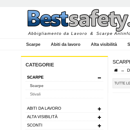
Abbigliamento da Lavoro
&
Scarpe Antinfo
Scarpe
Abiti da lavoro
Alta visibilità
S
SCARP
CATEGORIE
→
D
SCARPE
I
TUTTE L
Scarpe
Stivali
ABITI DA LAVORO
ALTA VISIBILITÀ
SCONTI