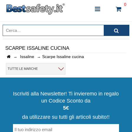
0
SCARPE ISSALINE CUCINA
→
Issaline
→
Scarpe Issaline cucina
INSERISCI IL NOME DEL PRODOTTO CHE STAI
CERCANDO
TUTTE LE MARCHE
CHIUDI RICERCA
Iscriviti alla Newsletter! Ti invieremo in regalo
un Codice Sconto da
5€
da utilizzare su tutti gli articoli subito!!