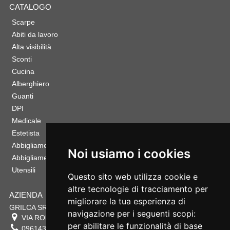
CATALOGO
Scarpe
Abiti da lavoro
Alta visibilità
Sconti
Cucina
Alberghiero
Guanti
DPI
Medicale
Estetista
Abbigliamento Sportivo
Noi usiamo i cookies
Abbigliamento Bambino
Utensili
Questo sito web utilizza cookie e
altre tecnologie di tracciamento per
AZIENDA
migliorare la tua esperienza di
GRILCA SRL
navigazione per i seguenti scopi:
VIA ROMA 180 88054
SERSALE
,
CZ
per abilitare le funzionalità di base
0961432177