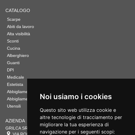
CATALOGO
Scarpe
Abiti da lavoro
Alta visibilità
Sconti
Cucina
Alberghiero
Guanti
DPI
Medicale
Estetista
Abbigliamento Sportivo
Noi usiamo i cookies
Abbigliamento Bambino
Utensili
Questo sito web utilizza cookie e
altre tecnologie di tracciamento per
AZIENDA
migliorare la tua esperienza di
GRILCA SRL
navigazione per i seguenti scopi:
VIA ROMA 180 88054
SERSALE
,
CZ