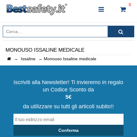
0
MONOUSO ISSALINE MEDICALE
→
Issaline
→
Monouso Issaline medicale
INSERISCI IL NOME DEL PRODOTTO CHE STAI
CERCANDO
Iscriviti alla Newsletter! Ti invieremo in regalo
un Codice Sconto da
CHIUDI RICERCA
5€
da utilizzare su tutti gli articoli subito!!
Conferma